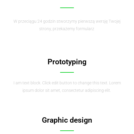
W przeciągu 24 godzin stworzymy pierwszą wersję Twojej
strony, przekażemy formularz
Prototyping
I am text block. Click edit button to change this text. Lorem
ipsum dolor sit amet, consectetur adipiscing elit.
Graphic design