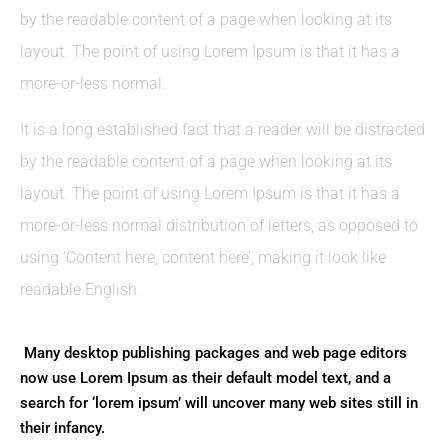
by the readable content of a page when looking at its
layout. The point of using Lorem Ipsum is that it has a
more-or-less normal.
It is a long established fact that a reader will be distracted
by the readable content of a page when looking at its
layout. The point of using Lorem Ipsum is that it has a
more-or-less normal distribution of letters, as opposed to
using ‘Content here, content here’, making it look like
readable English.
Many desktop publishing packages and web page editors
now use Lorem Ipsum as their default model text, and a
search for ‘lorem ipsum’ will uncover many web sites still in
their infancy.