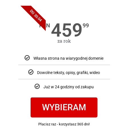
DO 30.04
459
PLN
99
za rok
Własna strona na wiarygodnej domenie
Dowolne teksty, opisy, grafiki, wideo
Już w 24 godziny od zakupu
WYBIERAM
Płacisz raz - korzystasz 365 dni!