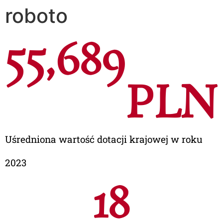
roboto
66,099
PL
Uśredniona wartość dotacji krajowej w roku
2023
21