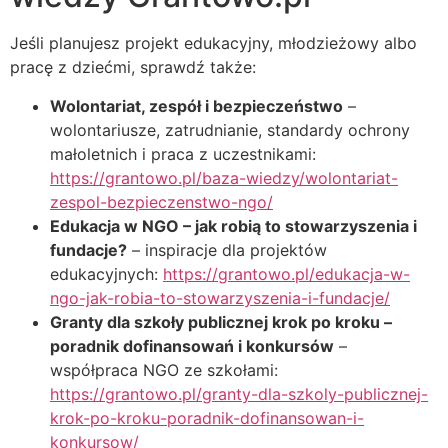
Jeśli planujesz projekt edukacyjny, młodzieżowy albo
pracę z dziećmi, sprawdź także:
Wolontariat, zespół i bezpieczeństwo
–
wolontariusze, zatrudnianie, standardy ochrony
małoletnich i praca z uczestnikami:
https://grantowo.pl/baza-wiedzy/wolontariat-
zespol-bezpieczenstwo-ngo/
Edukacja w NGO – jak robią to stowarzyszenia i
fundacje?
– inspiracje dla projektów
edukacyjnych:
https://grantowo.pl/edukacja-w-
ngo-jak-robia-to-stowarzyszenia-i-fundacje/
Granty dla szkoły publicznej krok po kroku –
poradnik dofinansowań i konkursów
–
współpraca NGO ze szkołami:
https://grantowo.pl/granty-dla-szkoly-publicznej-
krok-po-kroku-poradnik-dofinansowan-i-
konkursow/