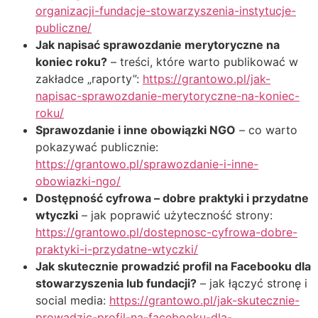
organizacji-fundacje-stowarzyszenia-instytucje-
publiczne/
Jak napisać sprawozdanie merytoryczne na
koniec roku?
– treści, które warto publikować w
zakładce „raporty”:
https://grantowo.pl/jak-
napisac-sprawozdanie-merytoryczne-na-koniec-
roku/
Sprawozdanie i inne obowiązki NGO
– co warto
pokazywać publicznie:
https://grantowo.pl/sprawozdanie-i-inne-
obowiazki-ngo/
Dostępność cyfrowa – dobre praktyki i przydatne
wtyczki
– jak poprawić użyteczność strony:
https://grantowo.pl/dostepnosc-cyfrowa-dobre-
praktyki-i-przydatne-wtyczki/
Jak skutecznie prowadzić profil na Facebooku dla
stowarzyszenia lub fundacji?
– jak łączyć stronę i
social media:
https://grantowo.pl/jak-skutecznie-
prowadzic-profil-na-facebooku-dla-