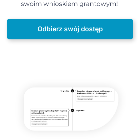
swoim wnioskiem grantowym!
Odbierz swój dostęp