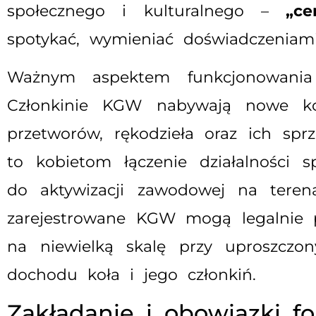
społecznego i kulturalnego –
„ce
spotykać, wymieniać doświadczeniami
Ważnym aspektem funkcjonowan
Członkinie KGW nabywają nowe kom
przetworów, rękodzieła oraz ich spr
to kobietom łączenie działalności s
do aktywizacji zawodowej na teren
zarejestrowane KGW mogą legalnie p
na niewielką skalę przy uproszczo
dochodu koła i jego członkiń.
Zakładanie i obowiązki 