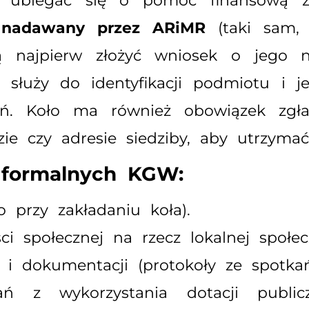
je ubiegać się o pomoc finansową 
 nadawany przez ARiMR
(taki sam, j
 najpierw złożyć wniosek o jego 
służy do identyfikacji podmiotu i j
zeń. Koło ma również obowiązek zgł
ie czy adresie siedziby, aby utrzyma
formalnych KGW:
 przy zakładaniu koła).
ci społecznej na rzecz lokalnej społec
i dokumentacji (protokoły ze spotkań, 
ń z wykorzystania dotacji publicz