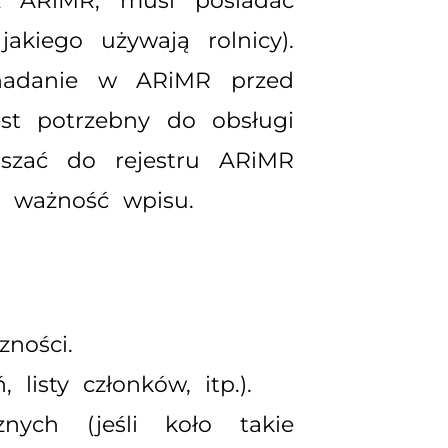
z ARiMR, musi posiadać
akiego używają rolnicy).
nadanie w ARiMR przed
est potrzebny do obsługi
aszać do rejestru ARiMR
ć ważność wpisu.
zności.
listy członków, itp.).
nych (jeśli koło takie