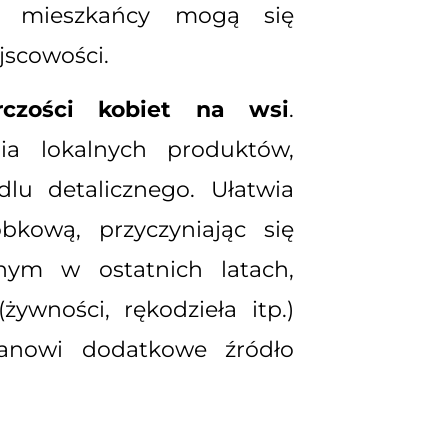
e mieszkańcy mogą się
scowości.
orczości kobiet na wsi
.
a lokalnych produktów,
lu detalicznego. Ułatwia
bkową, przyczyniając się
nym w ostatnich latach,
wności, rękodzieła itp.)
tanowi dodatkowe źródło