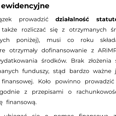
 ewidencyjne
iązek prowadzić
działalność statu
także rozliczać się z otrzymanych śr
nych poniżej), musi co roku skła
tóre otrzymały dofinansowanie z ARi
datkowania środków. Brak złożenia 
znanych funduszy, stąd bardzo ważne 
ji finansowej. Koło powinno prowadzi
godnie z przepisami o rachunkowośc
ę finansową.