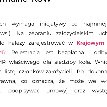
ich wymaga inicjatywy co najmniej
 wsi). Na zebraniu założycielskim uc
oło należy zarejestrować w
Krajowym 
MR
. Rejestracja jest bezpłatna i odb
 właściwego dla siedziby koła. Wnios
 listę członków-założycieli. Po doko
rawną, co oznacza, że może we wł
np. podpisywać umowy) oraz wys