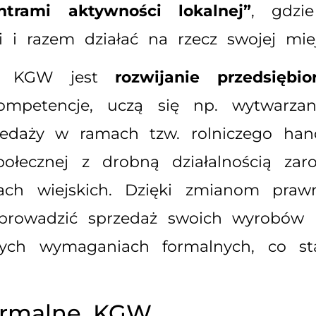
ntrami aktywności lokalnej”
, gdzi
 i razem działać na rzecz swojej miej
ia KGW jest
rozwijanie przedsiębi
petencje, uczą się np. wytwarzani
zedaży w ramach tzw. rolniczego hand
połecznej z drobną działalnością zaro
ach wiejskich. Dzięki zmianom praw
rowadzić sprzedaż swoich wyrobów (ży
nych wymaganiach formalnych, co s
formalne KGW