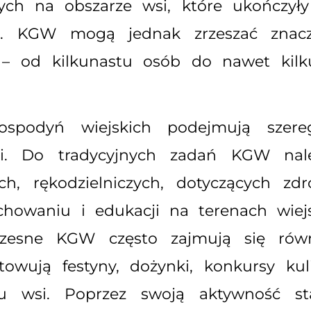
cych na obszarze wsi, które ukończył
ie. KGW mogą jednak zrzeszać znacz
 – od kilkunastu osób do nawet kilku
podyń wiejskich podejmują szereg 
i. Do tradycyjnych zadań KGW nale
ch, rękodzielniczych, dotyczących zdr
howaniu i edukacji na terenach wiejsk
łczesne KGW często zajmują się rów
otowują festyny, dożynki, konkursy ku
u wsi. Poprzez swoją aktywność st