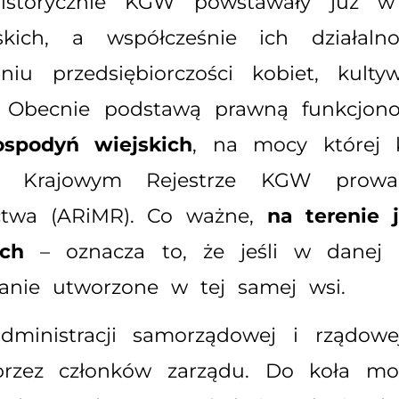
 Historycznie KGW powstawały już 
skich, a współcześnie ich działal
aniu przedsiębiorczości kobiet, kulty
kiej. Obecnie podstawą prawną funkcj
ospodyń wiejskich
, na mocy której 
 w Krajowym Rejestrze KGW prow
nictwa (ARiMR). Co ważne,
na terenie 
ich
– oznacza to, że jeśli w danej m
tanie utworzone w tej samej wsi.
ministracji samorządowej i rządowej
przez członków zarządu. Do koła m