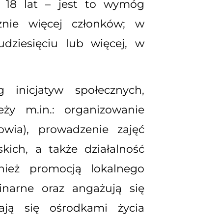
y 18 lat – jest to wymóg
nie więcej członków; w
dziesięciu lub więcej, w
inicjatyw społecznych,
ży m.in.: organizowanie
owia), prowadzenie zajęć
ich, a także działalność
nież promocją lokalnego
linarne oraz angażują się
ają się ośrodkami życia