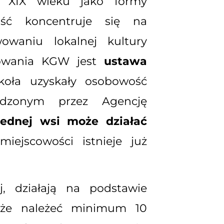
w XIX wieku jako formy
ność koncentruje się na
wowaniu lokalnej kultury
onowania KGW jest
ustawa
koła uzyskały osobowość
adzonym przez Agencję
jednej wsi może działać
iejscowości istnieje już
, działają na podstawie
oże należeć minimum 10