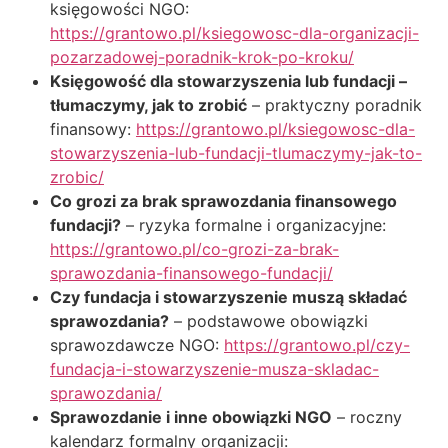
księgowości NGO:
https://grantowo.pl/ksiegowosc-dla-organizacji-
pozarzadowej-poradnik-krok-po-kroku/
Księgowość dla stowarzyszenia lub fundacji –
tłumaczymy, jak to zrobić
– praktyczny poradnik
finansowy:
https://grantowo.pl/ksiegowosc-dla-
stowarzyszenia-lub-fundacji-tlumaczymy-jak-to-
zrobic/
Co grozi za brak sprawozdania finansowego
fundacji?
– ryzyka formalne i organizacyjne:
https://grantowo.pl/co-grozi-za-brak-
sprawozdania-finansowego-fundacji/
Czy fundacja i stowarzyszenie muszą składać
sprawozdania?
– podstawowe obowiązki
sprawozdawcze NGO:
https://grantowo.pl/czy-
fundacja-i-stowarzyszenie-musza-skladac-
sprawozdania/
Sprawozdanie i inne obowiązki NGO
– roczny
kalendarz formalny organizacji: