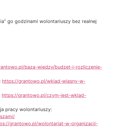
bia” go godzinami wolontariuszy bez realnej
grantowo.pl/baza-wiedzy/budzet-i-rozliczenie-
:
https://grantowo.pl/wklad-wlasny-w-
:
https://grantowo.pl/czym-jest-wklad-
ja pracy wolontariuszy:
uszami/
tps://grantowo.pl/wolontariat-w-organizacji-