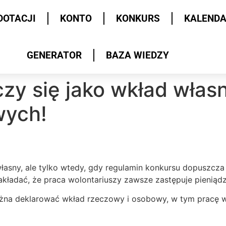
DOTACJI
KONTO
KONKURS
KALEND
GENERATOR
BAZA WIEDZY
iczy się jako wkład wła
wych!
własny, ale tylko wtedy, gdy regulamin konkursu dopuszcza
ładać, że praca wolontariuszy zawsze zastępuje pieniądz
żna deklarować wkład rzeczowy i osobowy, w tym pracę wol