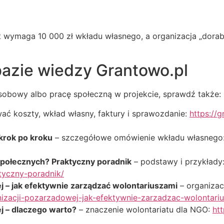
jekt wymaga 10 000 zł wkładu własnego, a organizacja „dora
bazie wiedzy Grantowo.pl
osobowy albo pracę społeczną w projekcie, sprawdź także:
ać koszty, wkład własny, faktury i sprawozdanie:
https://
krok po kroku
– szczegółowe omówienie wkładu własnego
społecznych? Praktyczny poradnik
– podstawy i przykłady
tyczny-poradnik/
j – jak efektywnie zarządzać wolontariuszami
– organizac
nizacji-pozarzadowej-jak-efektywnie-zarzadzac-wolontari
j – dlaczego warto?
– znaczenie wolontariatu dla NGO:
ht