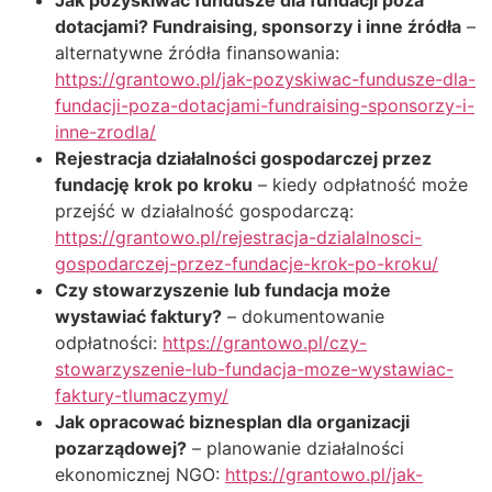
Jak pozyskiwać fundusze dla fundacji poza
dotacjami? Fundraising, sponsorzy i inne źródła
–
alternatywne źródła finansowania:
https://grantowo.pl/jak-pozyskiwac-fundusze-dla-
fundacji-poza-dotacjami-fundraising-sponsorzy-i-
inne-zrodla/
Rejestracja działalności gospodarczej przez
fundację krok po kroku
– kiedy odpłatność może
przejść w działalność gospodarczą:
https://grantowo.pl/rejestracja-dzialalnosci-
gospodarczej-przez-fundacje-krok-po-kroku/
Czy stowarzyszenie lub fundacja może
wystawiać faktury?
– dokumentowanie
odpłatności:
https://grantowo.pl/czy-
stowarzyszenie-lub-fundacja-moze-wystawiac-
faktury-tlumaczymy/
Jak opracować biznesplan dla organizacji
pozarządowej?
– planowanie działalności
ekonomicznej NGO:
https://grantowo.pl/jak-