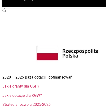
Kto podpisuje wniosek o dotację w fundacji
ajkrótsza odpowiedź Wniosek o dotację w fundacji podpisują osob
statutem i aktualnym wpisem w KRS. Najczęściej jest to prezes 
Czy stowarzyszenie zwykłe może aplikować
Najkrótsza odpowiedź Tak, stowarzyszenie zwykłe może w wielu p
sprawdzić regulamin konkretnego konkursu. Ta forma dobrze pasuj