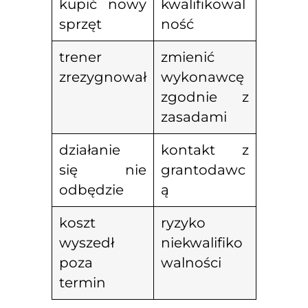
kupić nowy
kwalifikowal
sprzęt
ność
trener
zmienić
zrezygnował
wykonawcę
zgodnie z
zasadami
działanie
kontakt z
się nie
grantodawc
odbędzie
ą
koszt
ryzyko
wyszedł
niekwalifiko
poza
walności
termin