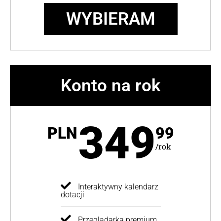
WYBIERAM
Konto na rok
349
PLN
99
/rok
Interaktywny kalendarz
dotacji
Przeglądarka premium