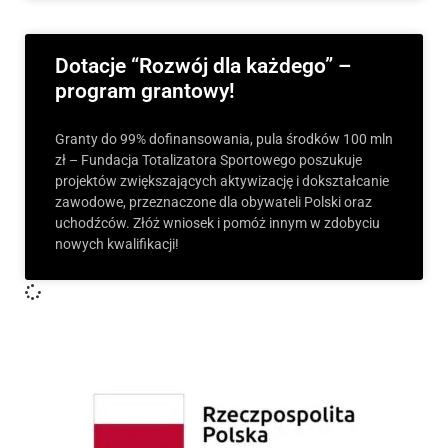
Dotacje “Rozwój dla każdego” –
program grantowy!
Granty do 99% dofinansowania, pula środków 100 mln
zł – Fundacja Totalizatora Sportowego poszukuje
projektów zwiększających aktywizację i dokształcanie
zawodowe, przeznaczone dla obywateli Polski oraz
uchodźców. Złóż wniosek i pomóż innym w zdobyciu
nowych kwalifikacji!