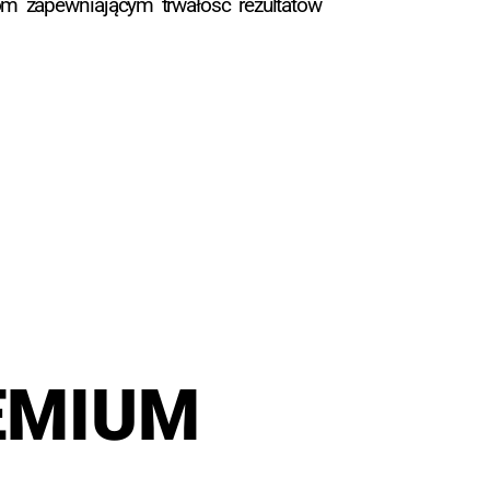
om zapewniającym trwałość rezultatów
EMIUM