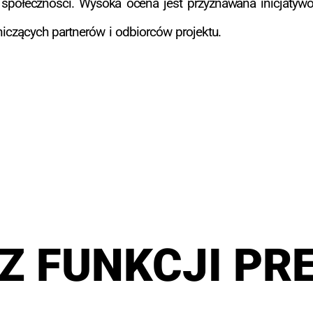
e społeczności. Wysoka ocena jest przyznawana inicjatyw
niczących partnerów i odbiorców projektu.
Z FUNKCJI PR