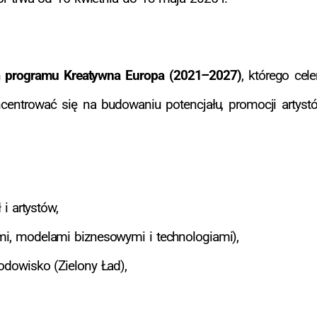
h
programu Kreatywna Europa (2021–2027)
, którego cel
ncentrować się na budowaniu potencjału, promocji arty
 i artystów,
i, modelami biznesowymi i technologiami),
odowisko (Zielony Ład),