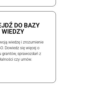
EJDŹ DO BAZY
WIEDZY
woją wiedzę i zrozumienie
GO. Dowiedz się więcej o
u grantów, sprawozdań z
ałalności czy umów.