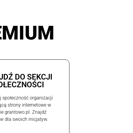
EMIUM
JDŹ DO SEKCJI
OŁECZNOŚCI
j społeczność organizacji
ącą strony internetowe w
e grantowo.pl. Znajdź
w dla swoich inicjatyw.