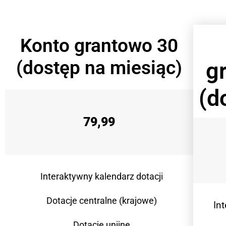
Konto grantowo 30
(dostęp na miesiąc)
g
(d
79,99
Interaktywny kalendarz dotacji
Dotacje centralne (krajowe)
In
Dotacje unijne