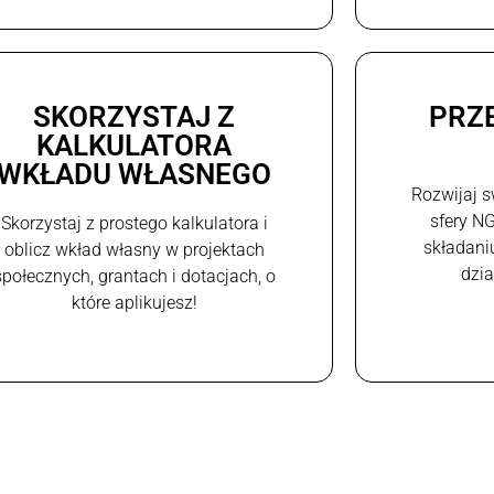
SKORZYSTAJ Z
PRZ
KALKULATORA
WKŁADU WŁASNEGO
Rozwijaj s
sfery N
Skorzystaj z prostego kalkulatora i
składani
oblicz wkład własny w projektach
dzi
społecznych, grantach i dotacjach, o
które aplikujesz!