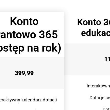
Konto
Konto 3
edukac
rantowo 365
ostęp na rok)
1
399,99
Interaktywn
Dotacje ce
teraktywny kalendarz dotacji
Dot