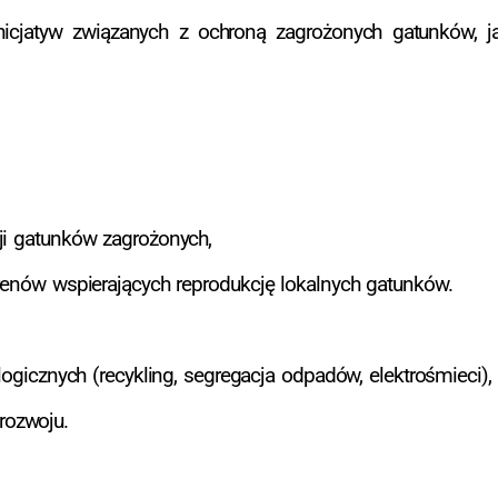
cjatyw związanych z ochroną zagrożonych gatunków, ja
ji gatunków zagrożonych,
erenów wspierających reprodukcję lokalnych gatunków.
logicznych (recykling, segregacja odpadów, elektrośmieci),
rozwoju.