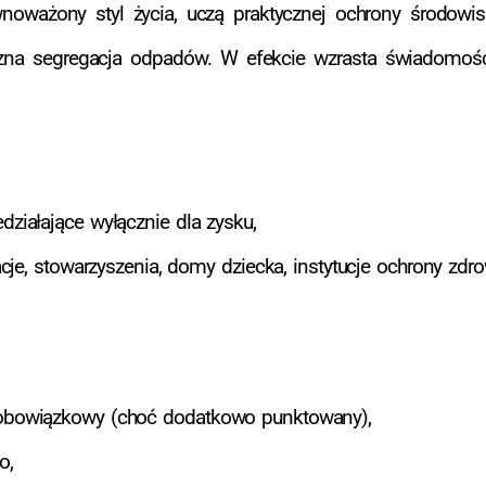
noważony styl życia, uczą praktycznej ochrony środowi
czna segregacja odpadów. W efekcie wzrasta świadomość 
działające wyłącznie dla zysku,
dacje, stowarzyszenia, domy dziecka, instytucje ochrony zdr
t obowiązkowy (choć dodatkowo punktowany),
o,