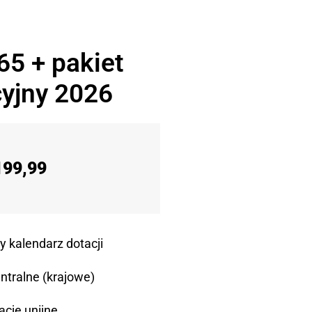
65 + pakiet
yjny 2026
199,99
y kalendarz dotacji
ntralne (krajowe)
acje unijne