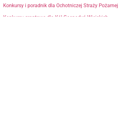
Konkursy i poradnik dla Ochotniczej Straży Pożarnej
Konkursy grantowe dla Kół Gospodyń Wiejskich
Prywatność
Kariera w grantowo.pl
Wszelkie Prawa Zastrzeżone
Reklamuj się w grantowo.pl
Jakie granty dla organizacji mogę otrzymać?
Granty, dotacje i dofinansowania dla organizacji
pozarządowych
Kalendarz grantów i dotacji