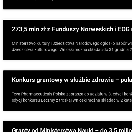
273,5 mln zł z Funduszy Norweskich i EOG 
Ministerstwo Kultury i Dziedzictwa Narodowego ogłosiło nabór wn
dziedzictwa kulturowego. Wnioski można składać do 31 grudnia 20
Konkurs grantowy w służbie zdrowia – pula
Teva Pharmaceuticals Polska zaprasza do udziału w 3. edycji kon
edycji konkursu Leczmy z troską! wnioski można składać w 2 kate
Granty od Ministerstwa Nauki – do 3,5 mili