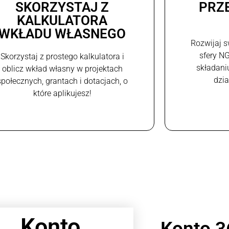
SKORZYSTAJ Z
PRZ
KALKULATORA
WKŁADU WŁASNEGO
Rozwijaj s
sfery N
Skorzystaj z prostego kalkulatora i
składani
oblicz wkład własny w projektach
dzi
społecznych, grantach i dotacjach, o
które aplikujesz!
Konto
Konto 3