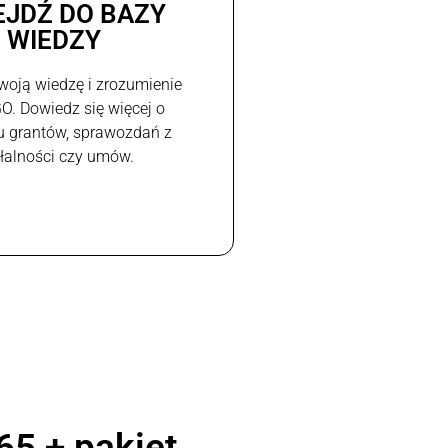
EJDŹ DO BAZY
WIEDZY
woją wiedzę i zrozumienie
GO. Dowiedz się więcej o
u grantów, sprawozdań z
ałalności czy umów.
65 + pakiet