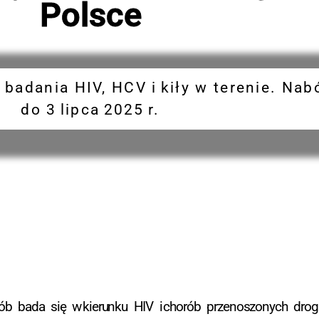
Polsce
badania HIV, HCV i kiły w terenie. Nab
do 3 lipca 2025 r.
ób bada się w kierunku HIV i chorób przenoszonych drog