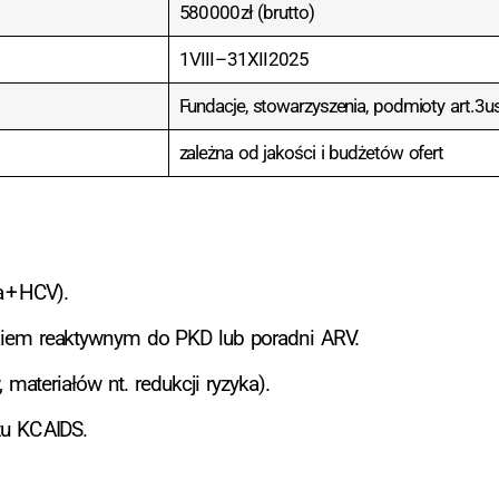
580 000 zł (brutto)
1 VIII – 31 XII 2025
Fundacje, stowarzyszenia, podmioty art. 3 u
zależna od jakości i budżetów ofert
a + HCV).
kiem reaktywnym do PKD lub poradni ARV.
 materiałów nt. redukcji ryzyka).
u KC AIDS.