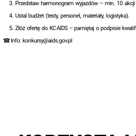
Przedstaw harmonogram wyjazdów – min. 10 akcji 
Ustal budżet (testy, personel, materiały, logistyka).
Złóż ofertę do KC AIDS – pamiętaj o podpisie kwali
☎ Info:
konkursy@aids.gov.pl