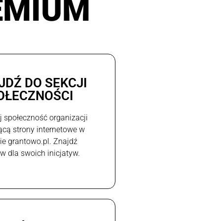
EMIUM
JDŹ DO SEKCJI
OŁECZNOŚCI
j społeczność organizacji
ącą strony internetowe w
e grantowo.pl. Znajdź
w dla swoich inicjatyw.