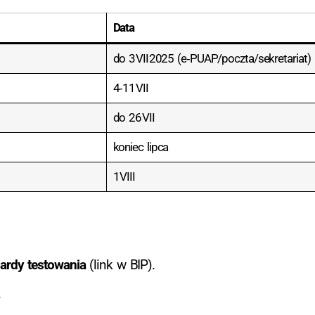
Data
do 3 VII 2025 (e‑PUAP/poczta/sekretariat)
4‑11 VII
do 26 VII
koniec lipca
1 VIII
dardy testowania
(link w BIP).
.