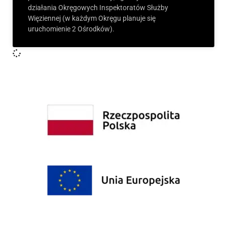
działania Okręgowych Inspektoratów Służby
Więziennej (w każdym Okręgu planuje się
uruchomienie 2 Ośrodków).