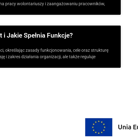
ę na pracy wolontariuszy i zaangażowaniu pracowników,
 i Jakie Spełnia Funkcje?
ci, określając zasady funkcjonowania, cele oraz strukturę
ę i zakres działania organizacji, ale także reguluje