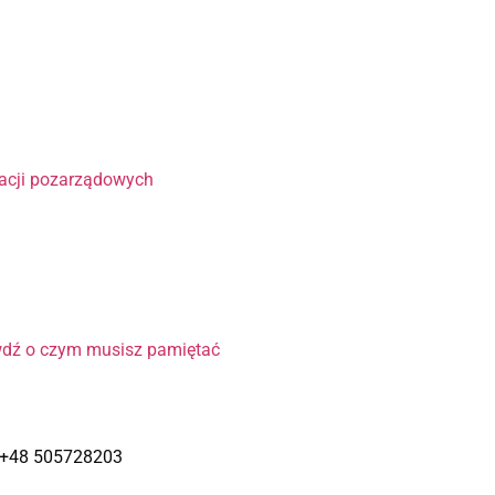
?
zacji pozarządowych
wdź o czym musisz pamiętać
– +48 505728203