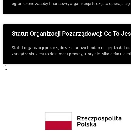
ograniczone zasoby finansowe, organizacje te często opierają si
Statut Organizacji Pozarządowej: Co To Jest
Statut organizacji pozarządowej stanowi fundament jej działalnoś
zarządzania. Jest to dokument prawny, który nie tylko definiuje misj