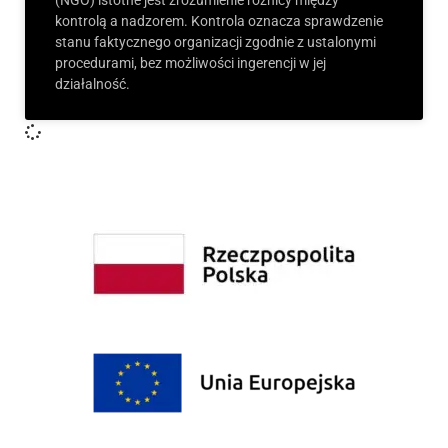
(NGO) istotne jest zrozumienie różnicy między
kontrolą a nadzorem. Kontrola oznacza sprawdzenie
stanu faktycznego organizacji zgodnie z ustalonymi
procedurami, bez możliwości ingerencji w jej
działalność.