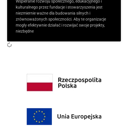
Wspieranie rozwoju społecznego, edukacyjnego i
kulturalnego przez fundacje i stowarzyszenia jest
niezmiernie ważne dla budowania silnych i
zrównoważonych społeczności. Aby te organizacje
mogły efektywnie działać i rozwijać swoje projekty,
niezbędne