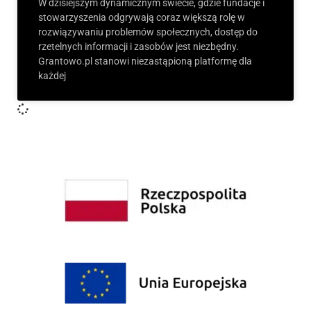
W dzisiejszym dynamicznym świecie, gdzie fundacje i
stowarzyszenia odgrywają coraz większą rolę w
rozwiązywaniu problemów społecznych, dostęp do
rzetelnych informacji i zasobów jest niezbędny.
Grantowo.pl stanowi niezastąpioną platformę dla
każdej