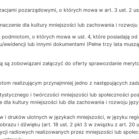
zacjami pozarządowymi, o których mowa w art. 3 ust. 2 us
naczenie dla kultury mniejszości lub zachowania i rozwoju
odmiotom, o których mowa w ust. 4, które posiadają od 
/ewidencji lub innymi dokumentami (Pełne trzy lata muszą
ą są zobowiązani załączyć do oferty sprawozdanie meryto
om realizującym przynajmniej jedno z następujących zad
 artystycznego i twórczości mniejszości lub społeczności po
dla kultury mniejszości lub dla zachowania i rozwoju język
 i druków ulotnych w językach mniejszości, w języku regi
razu i dźwięku (art. 18 ust. 2 pkt 3 w związku z art. 20 u
ycji radiowych realizowanych przez mniejszości lub społe