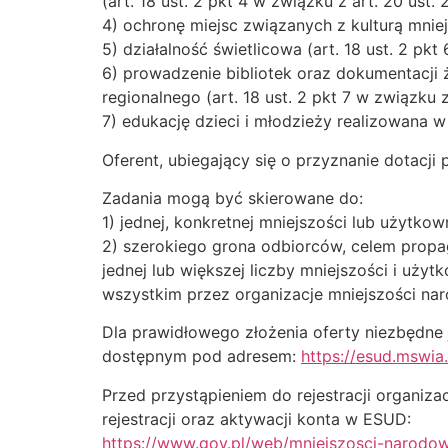
(art. 18 ust. 2 pkt 4 w związku z art. 20 ust. 
4) ochronę miejsc związanych z kulturą mniejs
5) działalność świetlicowa (art. 18 ust. 2 pkt
6) prowadzenie bibliotek oraz dokumentacji ż
regionalnego (art. 18 ust. 2 pkt 7 w związku z
7) edukację dzieci i młodzieży realizowana w 
Oferent, ubiegający się o przyznanie dotacji 
Zadania mogą być skierowane do:
1) jednej, konkretnej mniejszości lub użytko
2) szerokiego grona odbiorców, celem propag
jednej lub większej liczby mniejszości i uż
wszystkim przez organizacje mniejszości nar
Dla prawidłowego złożenia oferty niezbędne
dostępnym pod adresem:
https://esud.mswia.
Przed przystąpieniem do rejestracji organiz
rejestracji oraz aktywacji konta w ESUD:
https://www.gov.pl/web/mniejszosci-narodow