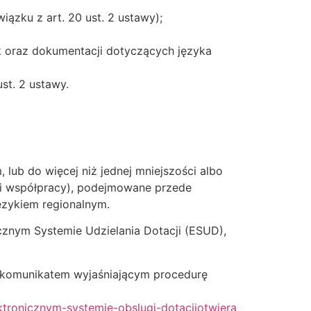
iązku z art. 20 ust. 2 ustawy);
ek oraz dokumentacji dotyczących języka
st. 2 ustawy.
lub do więcej niż jednej mniejszości albo
i i współpracy), podejmowane przede
ęzykiem regionalnym.
cznym Systemie Udzielania Dotacji (ESUD),
 z komunikatem wyjaśniającym procedurę
tronicznym-systemie-obslugi-dotacjiotwiera