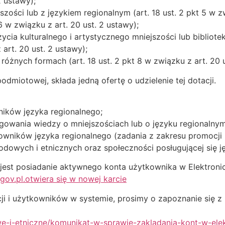
2 ustawy);
zości lub z językiem regionalnym (art. 18 ust. 2 pkt 5 w zw
 6 w związku z art. 20 ust. 2 ustawy);
ycia kulturalnego i artystycznego mniejszości lub bibliot
 art. 20 ust. 2 ustawy);
różnych formach (art. 18 ust. 2 pkt 8 w związku z art. 20 u
podmiotowej, składa jedną ofertę o udzielenie tej dotacji.
wników języka regionalnego;
owania wiedzy o mniejszościach lub o języku regionalnym, 
ytkowników języka regionalnego (zadania z zakresu promocj
odowych i etnicznych oraz społeczności posługującej się j
 jest posiadanie aktywnego konta użytkownika w Elektroni
gov.pl.otwiera się w nowej karcie
acji i użytkowników w systemie, prosimy o zapoznanie się
e-i-etniczne/komunikat-w-sprawie-zakladania-kont-w-elek