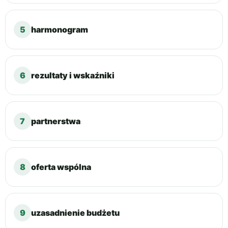
5
harmonogram
6
rezultaty i wskaźniki
7
partnerstwa
8
oferta wspólna
9
uzasadnienie budżetu