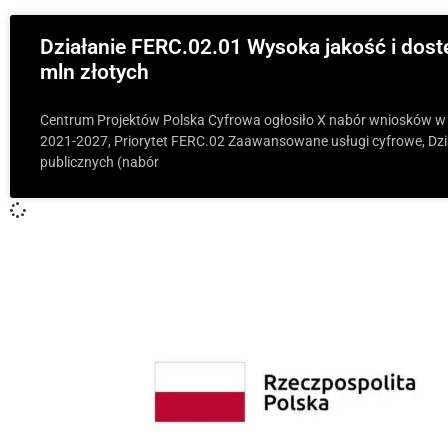
Działanie FERC.02.01 Wysoka jakość i dos
mln złotych
Centrum Projektów Polska Cyfrowa ogłosiło X nabór wniosków w
2021-2027, Priorytet FERC.02 Zaawansowane usługi cyfrowe, Dzi
publicznych (nabór