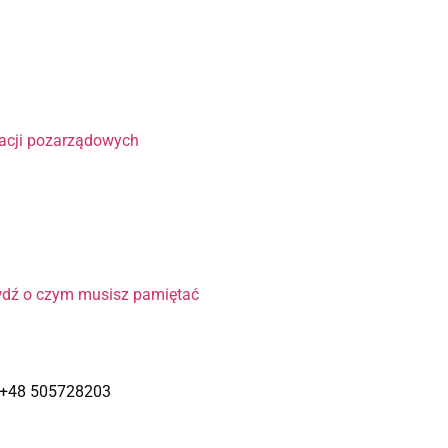
?
zacji pozarządowych
wdź o czym musisz pamiętać
– +48 505728203