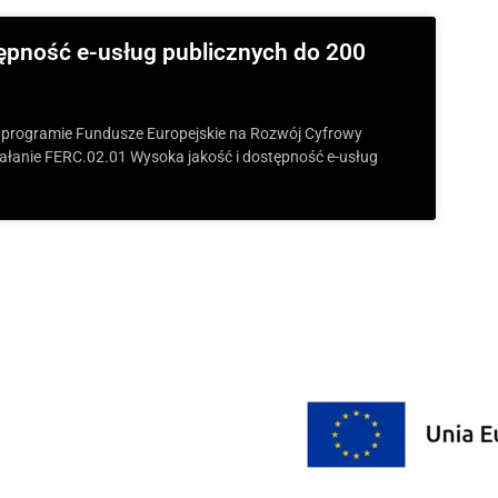
tępność e-usług publicznych do 200
 programie Fundusze Europejskie na Rozwój Cyfrowy
ałanie FERC.02.01 Wysoka jakość i dostępność e-usług