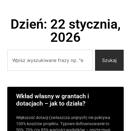
Dzień: 22 stycznia,
2026
Szukaj
Wkład własny w grantach i
dotacjach – jak to działa?
Większość dotacji (zwłaszcza unijnych) nie pokrywa
100% kosztów projektu. Typowe dofinansowanie to
50%, 70% czy 85% wartości wydatków – resztę musi