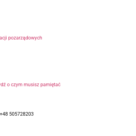
?
zacji pozarządowych
wdź o czym musisz pamiętać
– +48 505728203