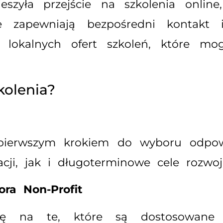
szyła przejście na szkolenia online,
óre zapewniają bezpośredni kontak
ć lokalnych ofert szkoleń, które m
olenia?
t pierwszym krokiem do wyboru odpo
ji, jak i długoterminowe cele rozwo
ra Non-Profit
agę na te, które są dostosowane