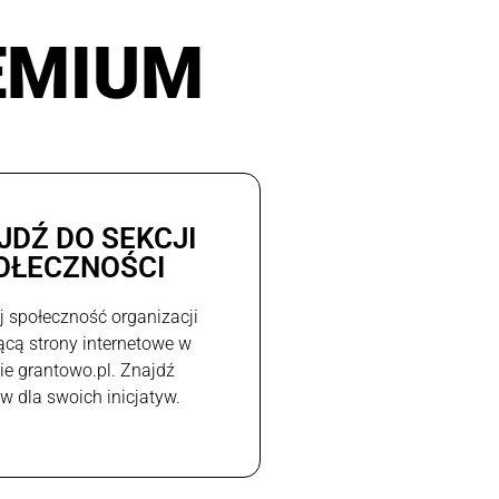
EMIUM
JDŹ DO SEKCJI
OŁECZNOŚCI
j społeczność organizacji
ącą strony internetowe w
e grantowo.pl. Znajdź
w dla swoich inicjatyw.