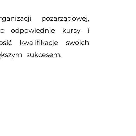
nizacji pozarządowej,
jąc odpowiednie kursy i
ić kwalifikacje swoich
iększym sukcesem.