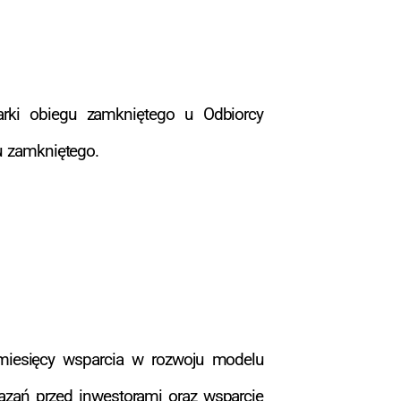
arki obiegu zamkniętego u Odbiorcy
u zamkniętego.
6 miesięcy wsparcia w rozwoju modelu
ązań przed inwestorami oraz wsparcie