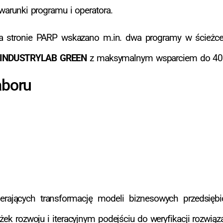
warunki programu i operatora.
Na stronie PARP wskazano m.in. dwa programy w ścieżc
INDUSTRYLAB GREEN
z maksymalnym wsparciem do 400
aboru
erających transformację modeli biznesowych przedsięb
żek rozwoju i iteracyjnym podejściu do weryfikacji rozwiąz