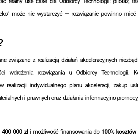
 realny use case dla Odbiorcy Technologii: pilotaż, test
„eko” może nie wystarczyć — rozwiązanie powinno mieć
?
e związane z realizacją działań akceleracyjnych niezbęd
ści wdrożenia rozwiązania u Odbiorcy Technologii. K
realizacji indywidualnego planu akceleracji, zakup usł
erialnych i prawnych oraz działania informacyjno-promocy
o
400 000 zł
i możliwość finansowania do
100% kosztów k