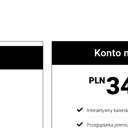
Konto 
3
PLN
Interaktywny kalenda
Przeglądarka prem