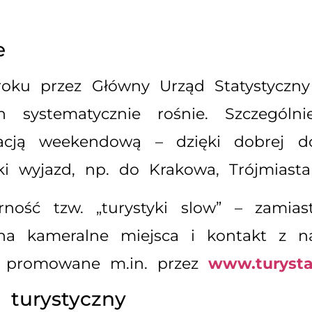
e
ku przez Główny Urząd Statystyczny 
h systematycznie rośnie. Szczególn
acją weekendową – dzięki dobrej dos
i wyjazd, np. do Krakowa, Trójmiast
rność tzw. „turystyki slow” – zamia
ę na kameralne miejsca i kontakt z 
e, promowane m.in. przez
www.turysta
 turystyczny