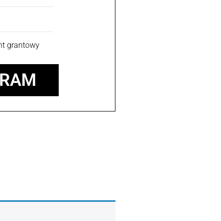
nt grantowy
ERAM