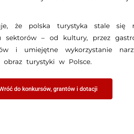
e, że polska turystyka stale się 
u sektorów – od kultury, przez gastr
dów i umiejętne wykorzystanie narz
braz turystyki w Polsce.
Wróć do konkursów, grantów i dotacji