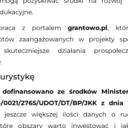
 mogą pozyskiwać środki na rozwój l
dukacyjne.
łpraca z portalem
grantowo.pl
, któ
otów zaangażowanych w projekty sp
kuteczniejsze działania prospołe
.
turystykę
” dofinansowano ze środków Minister
0021/2765/UDOT/DT/BP/JKK z dnia 1
jeszcze większej ilości danych o ru
óre obszary warto inwestować i jak