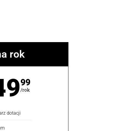
na rok
49
99
/rok
rz dotacji
ium