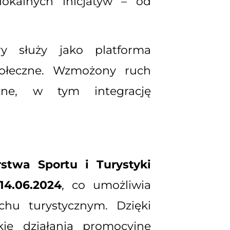
okalnych inicjatyw – od
ry służy jako platforma
ołeczne. Wzmożony ruch
czne, w tym integrację
stwa Sportu i Turystyki
4.06.2024
, co umożliwia
chu turystycznym. Dzięki
ie działania promocyjne