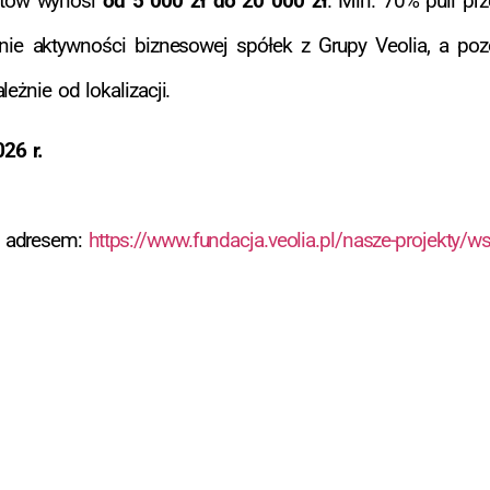
tów wynosi
od 5 000 zł do 20 000 zł
. Min. 70% puli pr
renie aktywności biznesowej spółek z Grupy Veolia, a p
eżnie od lokalizacji.
26 r.
d adresem:
https://www.fundacja.veolia.pl/nasze-projekty/ws