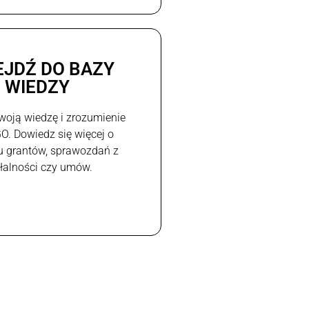
EJDŹ DO BAZY
WIEDZY
woją wiedzę i zrozumienie
GO. Dowiedz się więcej o
u grantów, sprawozdań z
ałalności czy umów.