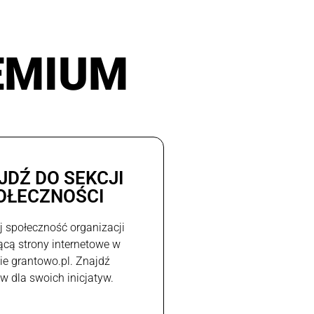
EMIUM
JDŹ DO SEKCJI
OŁECZNOŚCI
j społeczność organizacji
ącą strony internetowe w
e grantowo.pl. Znajdź
w dla swoich inicjatyw.