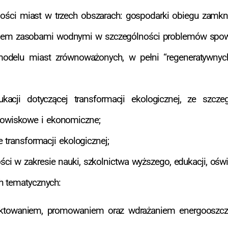
lności miast w trzech obszarach: gospodarki obiegu zamkni
aniem zasobami wodnymi w szczególności problemów spo
odelu miast zrównoważonych, w pełni “regeneratywnyc
ukacji dotyczącej transformacji ekologicznej, ze szc
odowiskowe i ekonomiczne;
e transformacji ekologicznej;
ści w zakresie nauki, szkolnictwa wyższego, edukacji, ośw
h tematycznych:
ektowaniem, promowaniem oraz wdrażaniem energooszcz