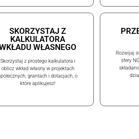
SKORZYSTAJ Z
PRZ
KALKULATORA
WKŁADU WŁASNEGO
Rozwijaj s
sfery N
Skorzystaj z prostego kalkulatora i
składani
oblicz wkład własny w projektach
dzi
społecznych, grantach i dotacjach, o
które aplikujesz!