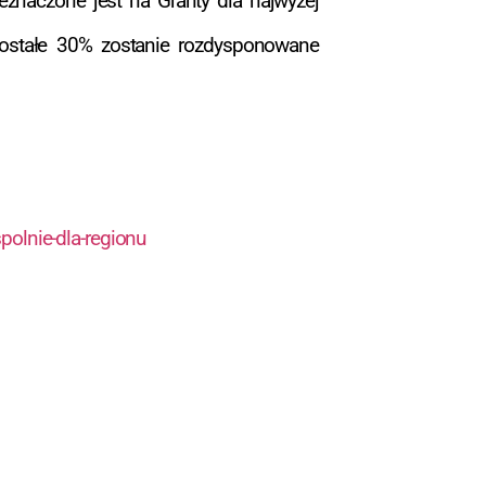
zeznaczone jest na Granty dla najwyżej
ozostałe 30% zostanie rozdysponowane
polnie-dla-regionu