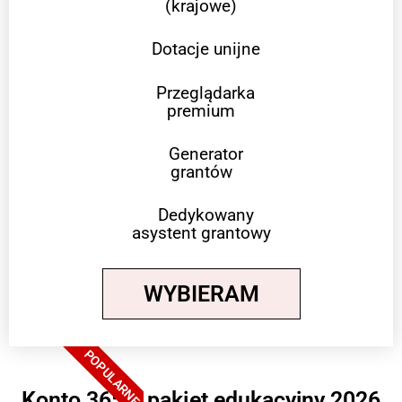
(krajowe)
Dotacje unijne
Przeglądarka
premium
Generator
grantów
Dedykowany
asystent grantowy
WYBIERAM
POPULARNE
Konto 365 + pakiet edukacyjny 2026