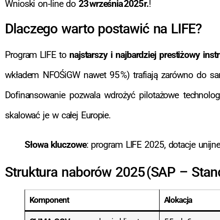
Wnioski on‑line do
23 września 2025 r.
!
Dlaczego warto postawić na LIFE?
Program LIFE to
najstarszy i najbardziej prestiżowy ins
wkładem NFOŚiGW nawet 95 %) trafiają zarówno do sam
Dofinansowanie pozwala wdrożyć pilotażowe technologi
skalować je w całej Europie.
Słowa kluczowe
: program LIFE 2025, dotacje unijn
Struktura naborów 2025 (SAP – Stand
Komponent
Alokacja