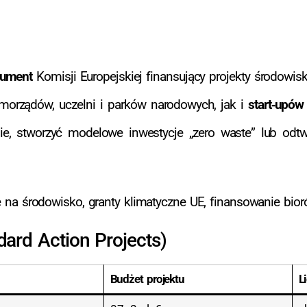
trument
Komisji Europejskiej finansujący projekty środowis
orządów, uczelni i parków narodowych, jak i
start‑upów
e, stworzyć modelowe inwestycje „zero waste” lub odtw
e na środowisko, granty klimatyczne UE, finansowanie bior
ard Action Projects)
Budżet projektu
L