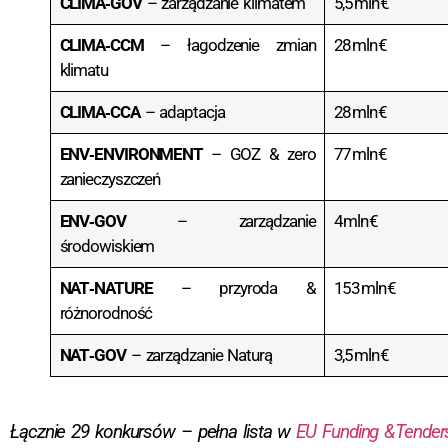
CLIMA‑GOV
– zarządzanie klimatem
5,5 mln €
CLIMA‑CCM
– łagodzenie zmian
28 mln €
klimatu
CLIMA‑CCA
– adaptacja
28 mln €
ENV‑ENVIRONMENT
– GOZ & zero
77 mln €
zanieczyszczeń
ENV‑GOV
– zarządzanie
4 mln €
środowiskiem
NAT‑NATURE
– przyroda &
153 mln €
różnorodność
NAT‑GOV
– zarządzanie Naturą
3,5 mln €
Łącznie 29 konkursów – pełna lista w
EU Funding & Tenders