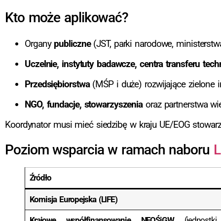
Kto może aplikować?
Organy
publiczne
(JST, parki narodowe, ministerstw
Uczelnie, instytuty badawcze, centra transferu tech
Przedsiębiorstwa
(MŚP i duże) rozwijające zielone 
NGO, fundacje, stowarzyszenia
oraz partnerstwa wi
Koordynator musi mieć siedzibę w kraju UE/EOG stowar
Poziom wsparcia w ramach naboru
L
Źródło
Komisja Europejska (LIFE)
Krajowe współfinansowanie NFOŚiGW
(jednostki