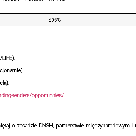
≤ 95 %
/LIFE).
cjonarnie).
ela)
.
nding-tenders/opportunities/
iętaj o zasadzie DNSH, partnerstwie międzynarodowym i