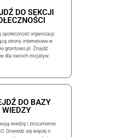
JDŹ DO SEKCJI
OŁECZNOŚCI
j społeczność organizacji
ącą strony internetowe w
e grantowo.pl. Znajdź
w dla swoich inicjatyw.
EJDŹ DO BAZY
WIEDZY
woją wiedzę i zrozumienie
GO. Dowiedz się więcej o