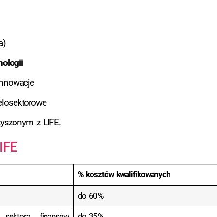
a)
nologii
innowacje
elosektorowe
zyszonym z LIFE.
IFE
% kosztów kwalifikowanych
do 60 %
 sektora finansów
do 35 %