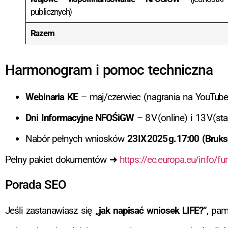
publicznych)
Razem
Harmonogram i pomoc techniczna
Webinaria KE
– maj/czerwiec (nagrania na YouTube
Dni Informacyjne NFOŚiGW
– 8 V (online) i 13 V (sta
Nabór pełnych wniosków
23 IX 2025 g. 17:00 (Bruks
Pełny pakiet dokumentów ➜
https://ec.europa.eu/info/fu
Porada SEO
Jeśli zastanawiasz się
„jak napisać wniosek LIFE?”
, pam