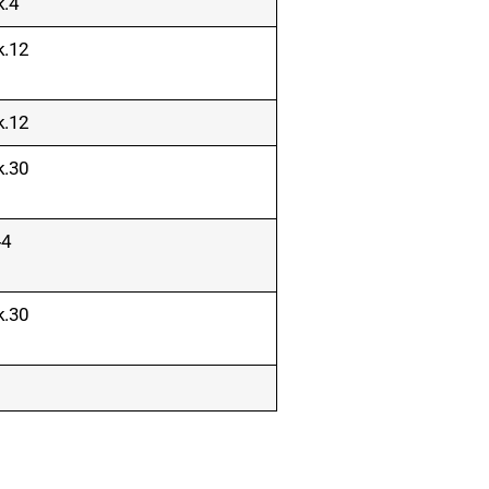
. 4
k. 12
k. 12
k. 30
‑4
k. 30