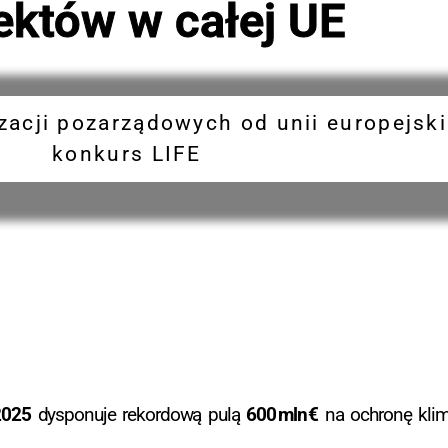
ektów w całej UE
zacji pozarządowych od unii europejsk
konkurs LIFE
2025
dysponuje rekordową pulą
600 mln €
na ochronę klima