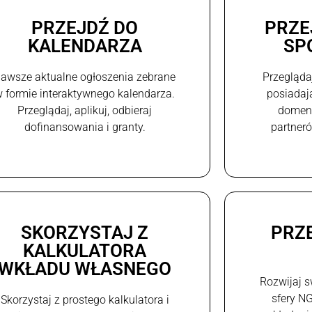
PRZEJDŹ DO
PRZE
KALENDARZA
SP
awsze aktualne ogłoszenia zebrane
Przegląda
 formie interaktywnego kalendarza.
posiadaj
Przeglądaj, aplikuj, odbieraj
domeni
dofinansowania i granty.
partneró
SKORZYSTAJ Z
PRZ
KALKULATORA
WKŁADU WŁASNEGO
Rozwijaj s
sfery N
Skorzystaj z prostego kalkulatora i