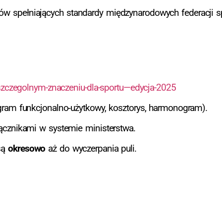
tów spełniających standardy międzynarodowych federacji s
-szczegolnym-znaczeniu-dla-sportu—edycja-2025
gram funkcjonalno‑użytkowy, kosztorys, harmonogram).
ącznikami w systemie ministerstwa.
są
okresowo
aż do wyczerpania puli.