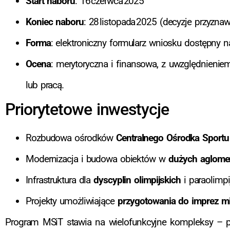
Start naboru
: 16 czerwca 2025
Koniec naboru
: 28 listopada 2025 (decyzje przyzn
Forma
: elektroniczny formularz wniosku dostępny na
Ocena
: merytoryczna i finansowa, z uwzględnieniem
lub pracą.
Priorytetowe inwestycje
Rozbudowa ośrodków
Centralnego Ośrodka Sportu
Modernizacja i budowa obiektów w
dużych aglome
Infrastruktura dla
dyscyplin olimpijskich
i paraolimpi
Projekty umożliwiające
przygotowania do imprez m
Program MSiT stawia na wielofunkcyjne kompleksy – pływ