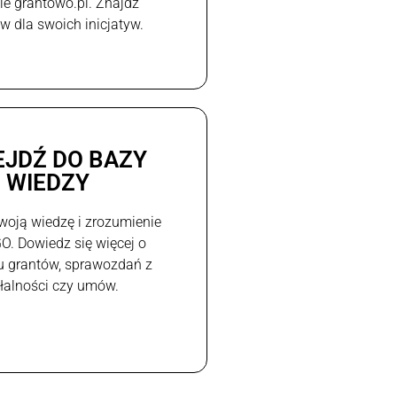
e grantowo.pl. Znajdź
w dla swoich inicjatyw.
EJDŹ DO BAZY
WIEDZY
woją wiedzę i zrozumienie
GO. Dowiedz się więcej o
u grantów, sprawozdań z
ałalności czy umów.