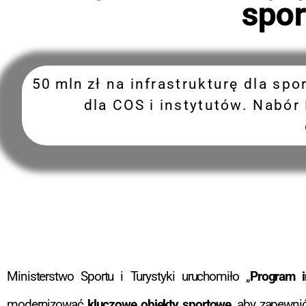
spor
50 mln zł na infrastrukturę dla s
dla COS i instytutów. Nabór 
Ministerstwo Sportu i Turystyki uruchomiło „
Program i
modernizować
kluczowe obiekty sportowe
, aby zapewnić