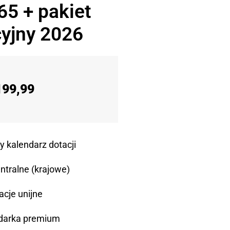
65 + pakiet
yjny 2026
199,99
y kalendarz dotacji
ntralne (krajowe)
acje unijne
darka premium