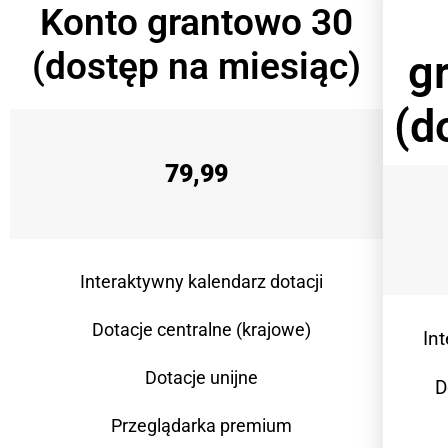
Konto grantowo 30
(dostęp na miesiąc)
g
(d
79,99
Interaktywny kalendarz dotacji
Dotacje centralne (krajowe)
In
Dotacje unijne
D
Przeglądarka premium