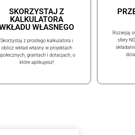
SKORZYSTAJ Z
PRZ
KALKULATORA
WKŁADU WŁASNEGO
Rozwijaj s
sfery N
Skorzystaj z prostego kalkulatora i
składani
oblicz wkład własny w projektach
dzi
społecznych, grantach i dotacjach, o
które aplikujesz!