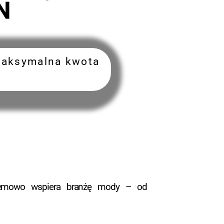
N
Maksymalna kwota
ystemowo wspiera branżę mody – od