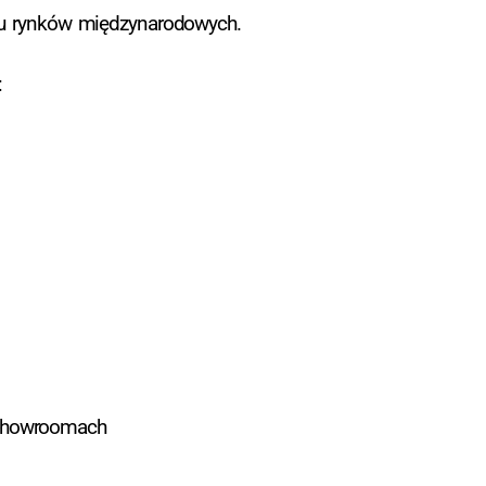
iu rynków międzynarodowych.
:
 showroomach