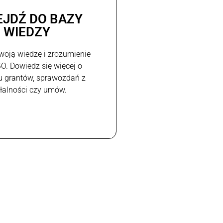
EJDŹ DO BAZY
WIEDZY
woją wiedzę i zrozumienie
GO. Dowiedz się więcej o
u grantów, sprawozdań z
ałalności czy umów.