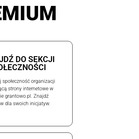
EMIUM
JDŹ DO SEKCJI
OŁECZNOŚCI
j społeczność organizacji
ącą strony internetowe w
e grantowo.pl. Znajdź
w dla swoich inicjatyw.