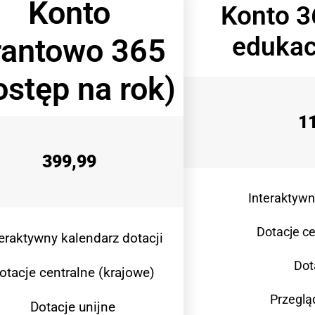
Konto
Konto 3
edukac
rantowo 365
ostęp na rok)
1
399,99
Interaktywn
Dotacje ce
teraktywny kalendarz dotacji
Dot
otacje centralne (krajowe)
Przeglą
Dotacje unijne