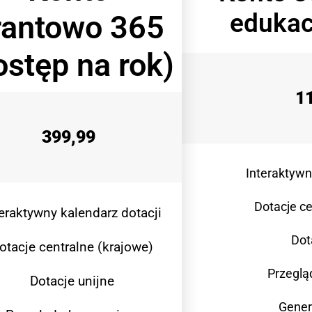
edukac
rantowo 365
ostęp na rok)
1
399,99
Interaktywn
Dotacje ce
teraktywny kalendarz dotacji
Dot
otacje centralne (krajowe)
Przeglą
Dotacje unijne
Gener