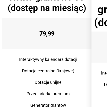
(dostęp na miesiąc)
g
(d
79,99
Interaktywny kalendarz dotacji
Dotacje centralne (krajowe)
In
Dotacje unijne
D
Przeglądarka premium
Generator grantów