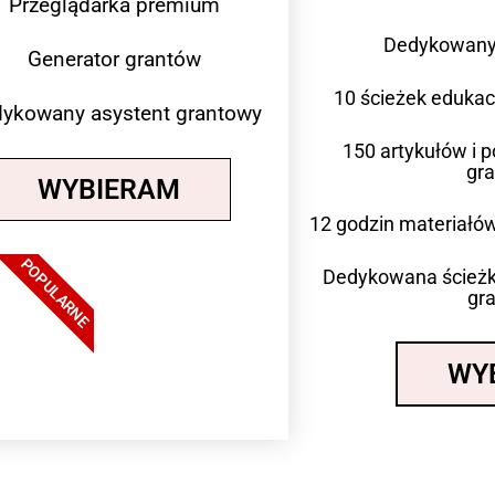
Przeglądarka premium
Dedykowany 
Generator grantów
10 ścieżek eduka
ykowany asystent grantowy
150 artykułów i 
gr
WYBIERAM
12 godzin materiałów
POPULARNE
Dedykowana ścieżk
gra
WY