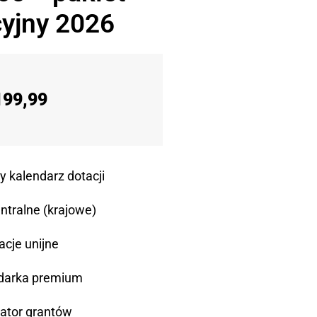
yjny 2026
199,99
y kalendarz dotacji
ntralne (krajowe)
acje unijne
darka premium
ator grantów