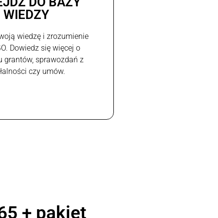
EJDŹ DO BAZY
WIEDZY
woją wiedzę i zrozumienie
GO. Dowiedz się więcej o
u grantów, sprawozdań z
ałalności czy umów.
65 + pakiet