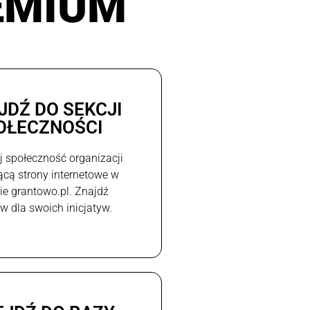
EMIUM
JDŹ DO SEKCJI
OŁECZNOŚCI
j społeczność organizacji
ącą strony internetowe w
e grantowo.pl. Znajdź
w dla swoich inicjatyw.