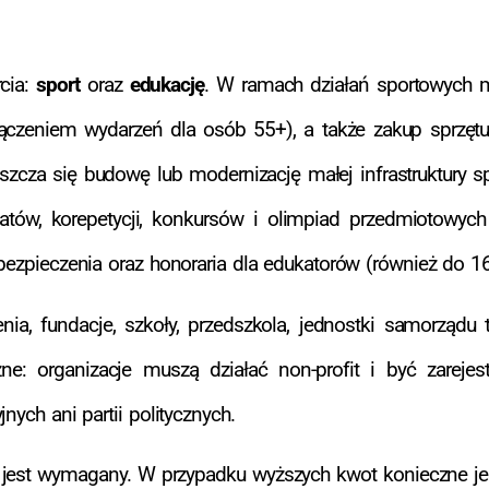
cia:
sport
oraz
edukację
. W ramach działań sportowych m
łączeniem wydarzeń dla osób 55+), a także zakup sprzę
zcza się budowę lub modernizację małej infrastruktury s
atów, korepetycji, konkursów i olimpiad przedmiotowych 
bezpieczenia oraz honoraria dla edukatorów (również do 16
, fundacje, szkoły, przedszkola, jednostki samorządu ter
Ważne: organizacje muszą działać non-profit i być zare
ych ani partii politycznych.
e jest wymagany. W przypadku wyższych kwot konieczne je