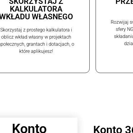
SKORZYSTAJ Z
PRZ
KALKULATORA
WKŁADU WŁASNEGO
Rozwijaj s
sfery N
Skorzystaj z prostego kalkulatora i
składani
oblicz wkład własny w projektach
dzi
społecznych, grantach i dotacjach, o
które aplikujesz!
Konto
Konto 3