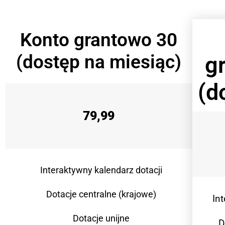
Konto grantowo 30
(dostęp na miesiąc)
g
(d
79,99
Interaktywny kalendarz dotacji
Dotacje centralne (krajowe)
In
Dotacje unijne
D