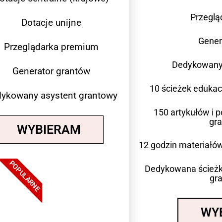
Przeglą
Dotacje unijne
Gener
Przeglądarka premium
Dedykowany 
Generator grantów
10 ścieżek eduka
ykowany asystent grantowy
150 artykułów i 
gr
WYBIERAM
12 godzin materiałów
POPULARNE
Dedykowana ścieżk
gra
WY