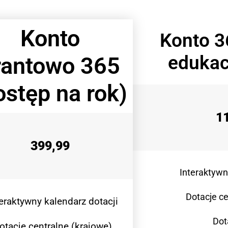
Konto
Konto 3
edukac
rantowo 365
ostęp na rok)
1
399,99
Interaktywn
Dotacje ce
teraktywny kalendarz dotacji
Dot
otacje centralne (krajowe)