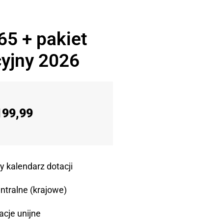
65 + pakiet
yjny 2026
199,99
y kalendarz dotacji
ntralne (krajowe)
acje unijne