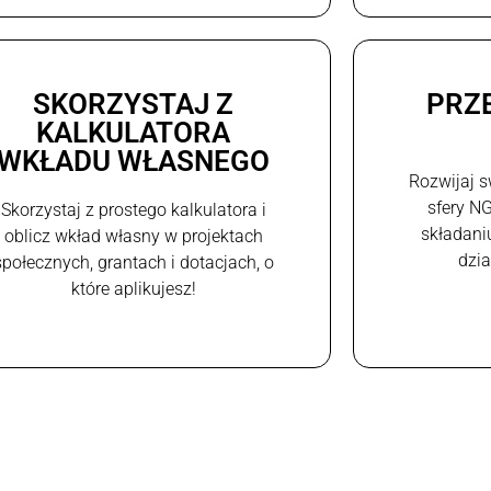
SKORZYSTAJ Z
PRZ
KALKULATORA
WKŁADU WŁASNEGO
Rozwijaj s
sfery N
Skorzystaj z prostego kalkulatora i
składani
oblicz wkład własny w projektach
dzi
społecznych, grantach i dotacjach, o
które aplikujesz!