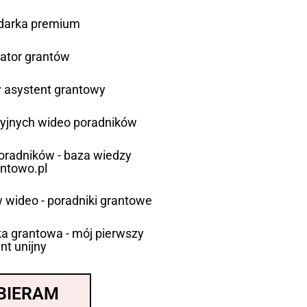
darka premium
ator grantów
asystent grantowy
cyjnych wideo poradników
poradników - baza wiedzy
antowo.pl
 wideo - poradniki grantowe
a grantowa - mój pierwszy
nt unijny
BIERAM