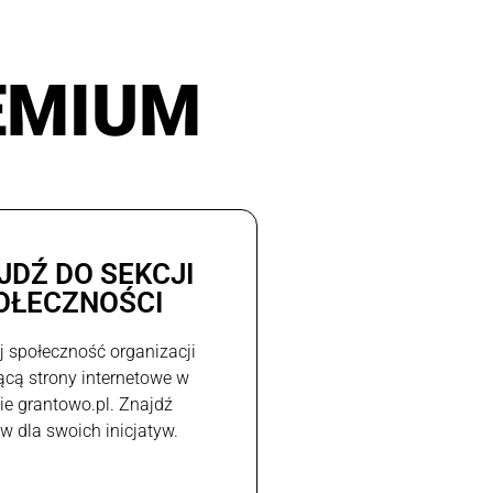
EMIUM
JDŹ DO SEKCJI
OŁECZNOŚCI
j społeczność organizacji
ącą strony internetowe w
e grantowo.pl. Znajdź
w dla swoich inicjatyw.