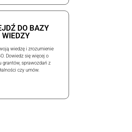
EJDŹ DO BAZY
WIEDZY
woją wiedzę i zrozumienie
GO. Dowiedz się więcej o
u grantów, sprawozdań z
ałalności czy umów.