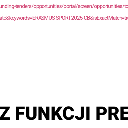
/funding-tenders/opportunities/portal/screen/opportunitie
Date&keywords=ERASMUS-SPORT-2025-CB&isExactMatch=tr
Z FUNKCJI PR