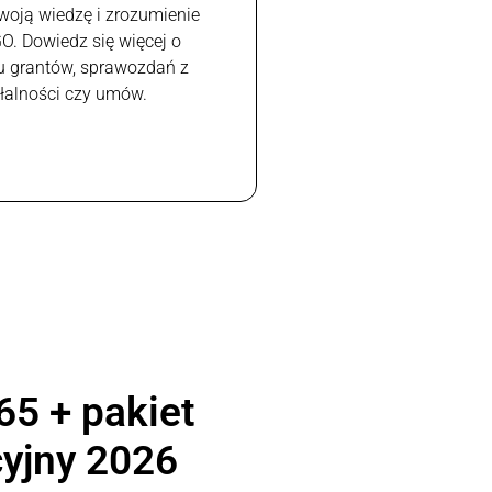
woją wiedzę i zrozumienie
GO. Dowiedz się więcej o
u grantów, sprawozdań z
ałalności czy umów.
65 + pakiet
yjny 2026