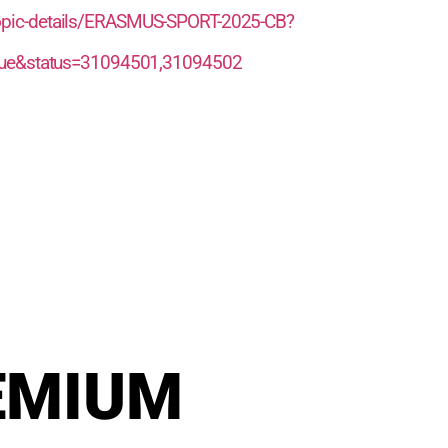
s/topic-details/ERASMUS-SPORT-2025-CB?
ue&status=31094501,31094502
EMIUM