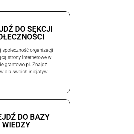
JDŹ DO SEKCJI
OŁECZNOŚCI
j społeczność organizacji
ącą strony internetowe w
e grantowo.pl. Znajdź
w dla swoich inicjatyw.
EJDŹ DO BAZY
WIEDZY