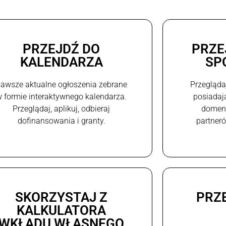
PRZEJDŹ DO
PRZE
KALENDARZA
SP
awsze aktualne ogłoszenia zebrane
Przegląda
 formie interaktywnego kalendarza.
posiadaj
Przeglądaj, aplikuj, odbieraj
domeni
dofinansowania i granty.
partneró
SKORZYSTAJ Z
PRZ
KALKULATORA
WKŁADU WŁASNEGO