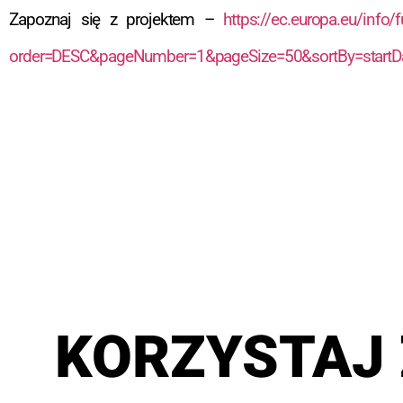
Zapoznaj się z projektem –
https://ec.europa.eu/info
order=DESC&pageNumber=1&pageSize=50&sortBy=start
KORZYSTAJ 