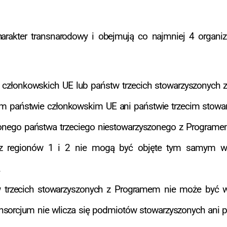
arakter transnarodowy i obejmują co najmniej 4 organi
członkowskich UE lub państw trzecich stowarzyszonych 
ym państwie członkowskim UE ani państwie trzecim stow
ionego państwa trzeciego niestowarzyszonego z Programem
e z regionów 1 i 2 nie mogą być objęte tym samym wni
.
w trzecich stowarzyszonych z Programem nie może być wy
nsorcjum nie wlicza się podmiotów stowarzyszonych ani p