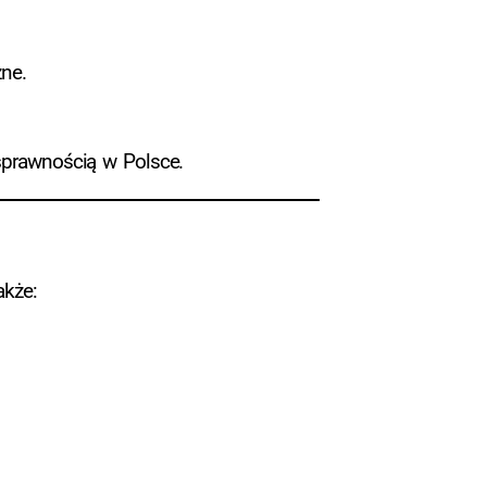
ne.
sprawnością w Polsce.
akże: