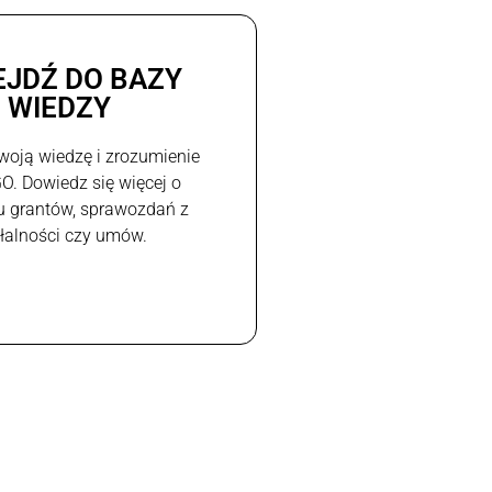
EJDŹ DO BAZY
WIEDZY
woją wiedzę i zrozumienie
GO. Dowiedz się więcej o
u grantów, sprawozdań z
ałalności czy umów.