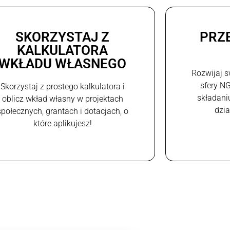
SKORZYSTAJ Z
PRZ
KALKULATORA
WKŁADU WŁASNEGO
Rozwijaj s
sfery N
Skorzystaj z prostego kalkulatora i
składani
oblicz wkład własny w projektach
dzi
społecznych, grantach i dotacjach, o
które aplikujesz!