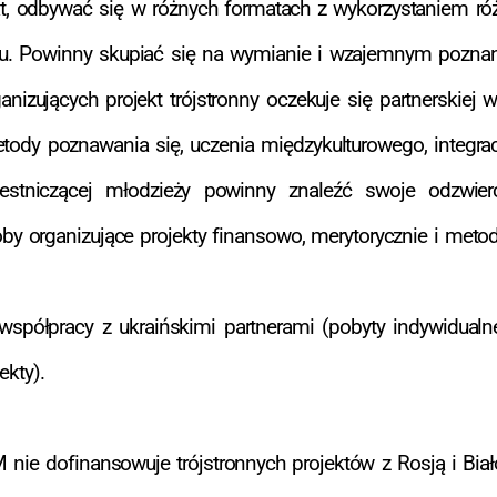
, odbywać się w różnych formatach z wykorzystaniem ró
ktu. Powinny skupiać się na wymianie i wzajemnym poznan
nizujących projekt trójstronny oczekuje się partnerskiej 
etody poznawania się, uczenia międzykulturowego, integra
zestniczącej młodzieży powinny znaleźć swoje odzwi
 organizujące projekty finansowo, merytorycznie i metod
spółpracy z ukraińskimi partnerami (pobyty indywidualne
ekty).
ie dofinansowuje trójstronnych projektów z Rosją i Biało