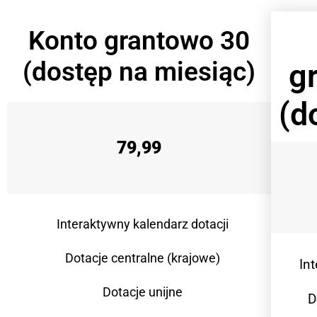
Konto grantowo 30
(dostęp na miesiąc)
g
(d
79,99
Interaktywny kalendarz dotacji
Dotacje centralne (krajowe)
In
Dotacje unijne
D