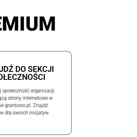
EMIUM
JDŹ DO SEKCJI
OŁECZNOŚCI
j społeczność organizacji
ącą strony internetowe w
e grantowo.pl. Znajdź
w dla swoich inicjatyw.