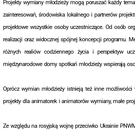
Projekty wymiany młodzieży mogą poruszać każdy temat
zainteresowań, środowiska lokalnego i partnerów proje
projektowe wszystkie osoby uczestniczące. Od osób orga
realizacji oraz widocznej spójnej koncepcji programu. M
różnych realiów codziennego życia i perspektyw uc
międzynarodowe domy spotkań młodzieży wspierają osoby
Oprócz wymian młodzieży istnieją też inne możliwości w
projekty dla animatorek i animatorów wymiany, małe proj
Ze względu na rosyjską wojnę przeciwko Ukrainie PNWM n