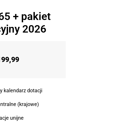
65 + pakiet
yjny 2026
199,99
y kalendarz dotacji
ntralne (krajowe)
acje unijne