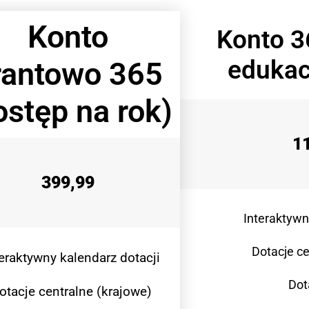
Konto
Konto 3
edukac
rantowo 365
ostęp na rok)
1
399,99
Interaktywn
Dotacje ce
teraktywny kalendarz dotacji
Dot
otacje centralne (krajowe)