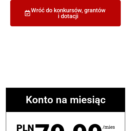
Wróć do konkursów, grantów
i dotacji
Konto na miesiąc
PLN
/mies