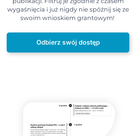
publikacji. Filtruj je zgodnie z czasem
wygaśnięcia i już nigdy nie spóźnij się ze
swoim wnioskiem grantowym!
Odbierz swój dostęp