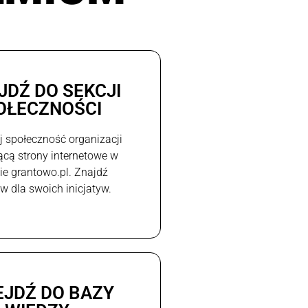
JDŹ DO SEKCJI
OŁECZNOŚCI
j społeczność organizacji
ącą strony internetowe w
e grantowo.pl. Znajdź
w dla swoich inicjatyw.
EJDŹ DO BAZY