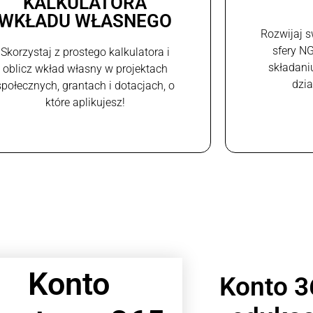
KALKULATORA
WKŁADU WŁASNEGO
Rozwijaj s
sfery N
Skorzystaj z prostego kalkulatora i
składani
oblicz wkład własny w projektach
dzi
społecznych, grantach i dotacjach, o
które aplikujesz!
Konto
Konto 3