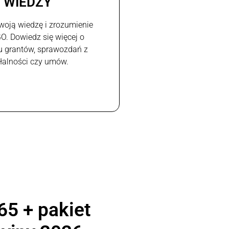
WIEDZY
woją wiedzę i zrozumienie
GO. Dowiedz się więcej o
u grantów, sprawozdań z
ałalności czy umów.
65 + pakiet