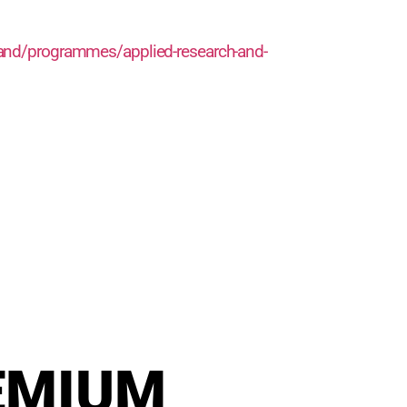
oland/programmes/applied-research-and-
EMIUM