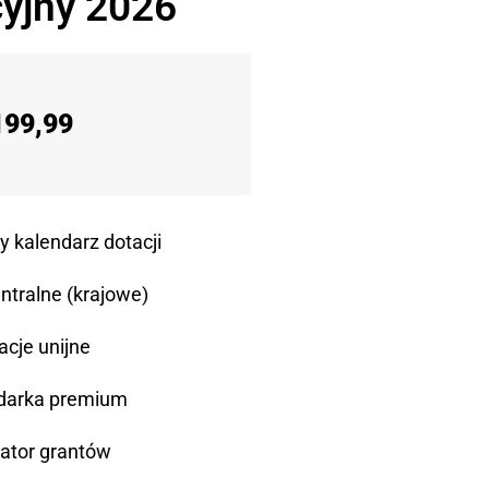
yjny 2026
199,99
y kalendarz dotacji
ntralne (krajowe)
acje unijne
darka premium
ator grantów