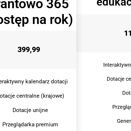
edukac
rantowo 365
ostęp na rok)
1
399,99
Interaktywn
Dotacje ce
teraktywny kalendarz dotacji
Dot
otacje centralne (krajowe)
Przeglą
Dotacje unijne
Gener
Przeglądarka premium