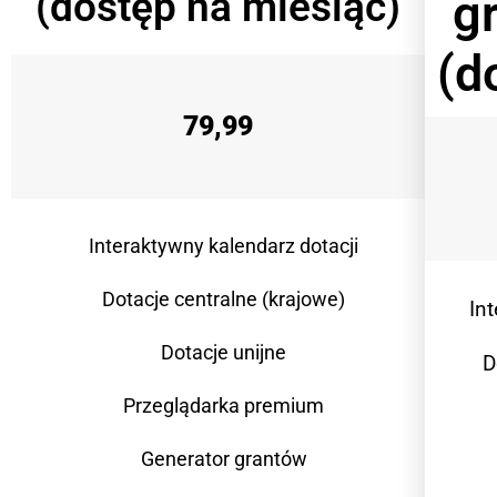
(dostęp na miesiąc)
g
(d
79,99
Interaktywny kalendarz dotacji
Dotacje centralne (krajowe)
In
Dotacje unijne
D
Przeglądarka premium
Generator grantów