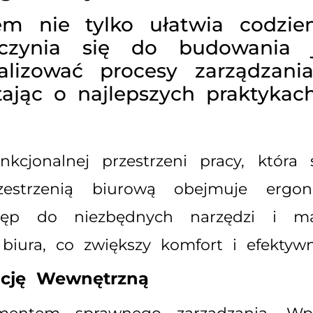
em nie tylko ułatwia codzie
zyczynia się do budowania j
alizować procesy zarządzan
ętając o najlepszych praktykac
nkcjonalnej przestrzeni pracy, która
zestrzenią biurową obejmuje ergon
tęp do niezbędnych narzędzi i mat
biura, co zwiększy komfort i efektyw
ację Wewnętrzną