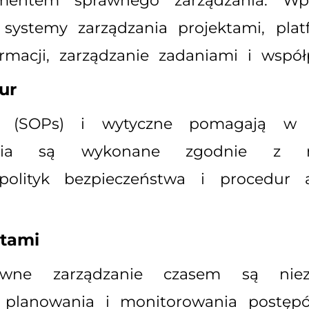
amentem sprawnego zarządzania. Wp
 systemy zarządzania projektami, pla
macji, zarządzanie zadaniami i współ
ur
ne (SOPs) i wytyczne pomagają w 
ania są wykonane zgodnie z naj
olityk bezpieczeństwa i procedur 
etami
tywne zarządzanie czasem są nie
 planowania i monitorowania postępó