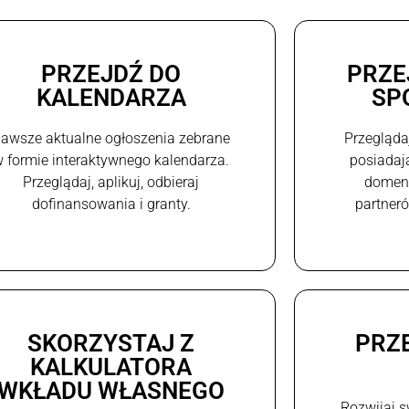
PRZEJDŹ DO
PRZE
KALENDARZA
SP
awsze aktualne ogłoszenia zebrane
Przegląda
 formie interaktywnego kalendarza.
posiadaj
Przeglądaj, aplikuj, odbieraj
domeni
dofinansowania i granty.
partneró
SKORZYSTAJ Z
PRZ
KALKULATORA
WKŁADU WŁASNEGO
Rozwijaj s