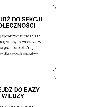
JDŹ DO SEKCJI
OŁECZNOŚCI
j społeczność organizacji
ącą strony internetowe w
e grantowo.pl. Znajdź
w dla swoich inicjatyw.
EJDŹ DO BAZY
WIEDZY
woją wiedzę i zrozumienie