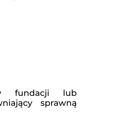
w fundacji lub
niający sprawną