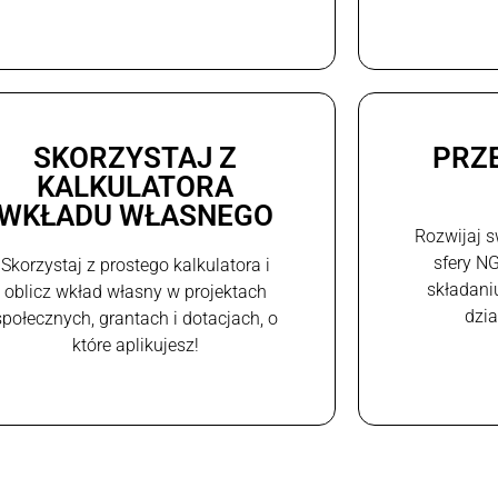
SKORZYSTAJ Z
PRZ
KALKULATORA
WKŁADU WŁASNEGO
Rozwijaj s
sfery N
Skorzystaj z prostego kalkulatora i
składani
oblicz wkład własny w projektach
dzi
społecznych, grantach i dotacjach, o
które aplikujesz!