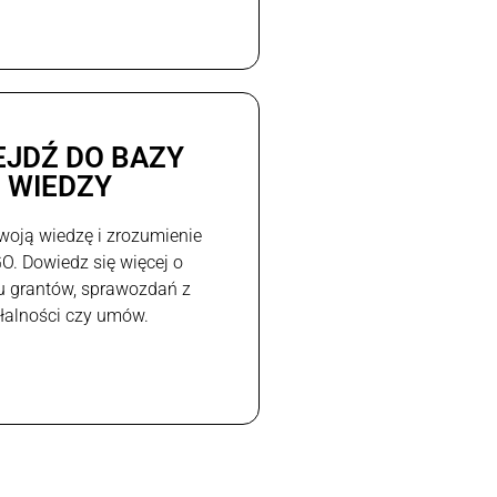
EJDŹ DO BAZY
WIEDZY
woją wiedzę i zrozumienie
GO. Dowiedz się więcej o
u grantów, sprawozdań z
ałalności czy umów.