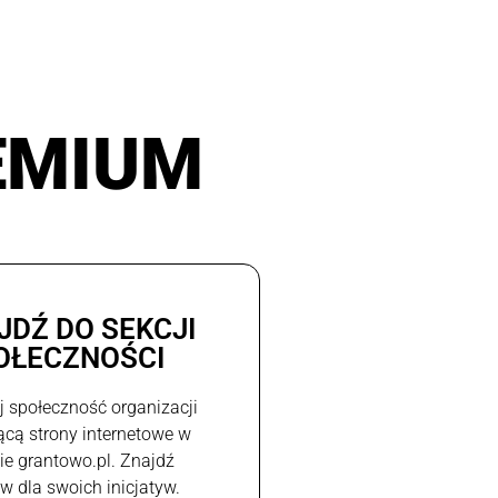
EMIUM
JDŹ DO SEKCJI
OŁECZNOŚCI
j społeczność organizacji
ącą strony internetowe w
e grantowo.pl. Znajdź
w dla swoich inicjatyw.