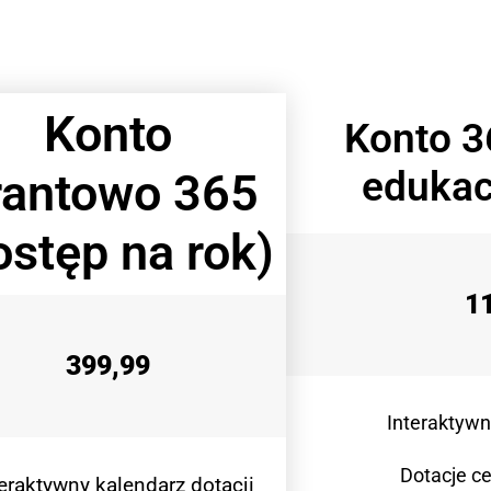
Konto
Konto 3
edukac
rantowo 365
ostęp na rok)
1
399,99
Interaktywn
Dotacje ce
teraktywny kalendarz dotacji