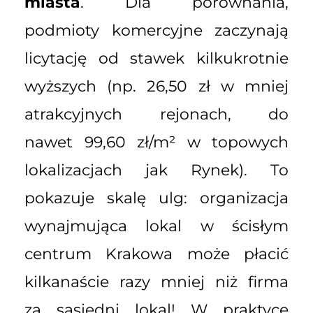
miasta
. Dla porównania,
podmioty komercyjne zaczynają
licytację od stawek kilkukrotnie
wyższych (np. 26,50 zł w mniej
atrakcyjnych rejonach, do
nawet 99,60 zł/m² w topowych
lokalizacjach jak Rynek). To
pokazuje skalę ulg: organizacja
wynajmująca lokal w ścisłym
centrum Krakowa może płacić
kilkanaście razy mniej niż firma
za sąsiedni lokal! W praktyce