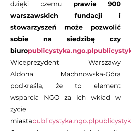
dzięki czemu
prawie 900
warszawskich fundacji i
stowarzyszeń może pozwolić
sobie na siedzibę czy
biuro
publicystyka.ngo.pl
publicysty
Wiceprezydent Warszawy
Aldona Machnowska-Góra
podkreśla, że to element
wsparcia NGO za ich wkład w
życie
miasta
publicystyka.ngo.pl
publicystyk