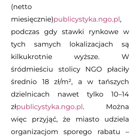
(netto
miesięcznie)
publicystyka.ngo.pl
,
podczas gdy stawki rynkowe w
tych samych lokalizacjach są
kilkukrotnie wyższe. W
śródmieściu stolicy NGO płaciły
średnio 18 zł/m², a w tańszych
dzielnicach nawet tylko 10–14
zł
publicystyka.ngo.pl
. Można
więc przyjąć, że miasto udziela
organizacjom sporego rabatu –