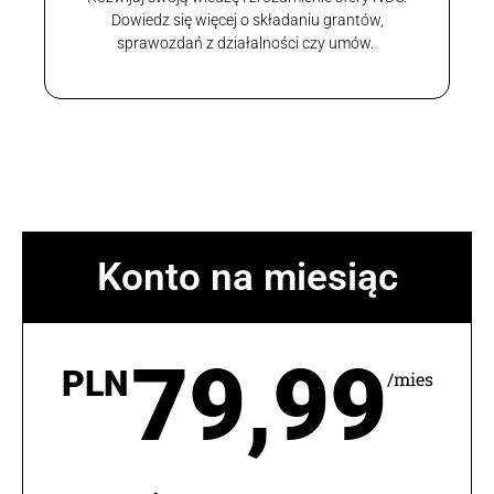
Dowiedz się więcej o składaniu grantów,
sprawozdań z działalności czy umów.
Konto na miesiąc
79,99
PLN
/mies