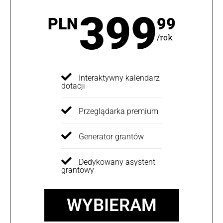
399
PLN
99
/rok
Interaktywny kalendarz
dotacji
Przeglądarka premium
Generator grantów
Dedykowany asystent
grantowy
WYBIERAM