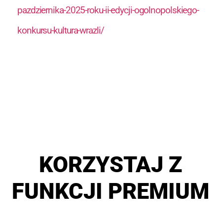
pazdziernika-2025-roku-ii-edycji-ogolnopolskiego-
konkursu-kultura-wrazli/
KORZYSTAJ Z
FUNKCJI PREMIUM