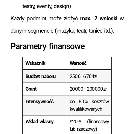
teatry, eventy, design)
Każdy podmiot może złożyć
max. 2 wnioski
w
danym segmencie (muzyka, teatr, taniec itd.).
Parametry finansowe
Wskaźnik
Wartość
Budżet naboru
250 616 784 zł
Grant
20 000 – 200 000 zł
Intensywność
do 80 % kosztów
kwalifikowanych
Wkład własny
≥ 20 % (finansowy
lub rzeczowy)