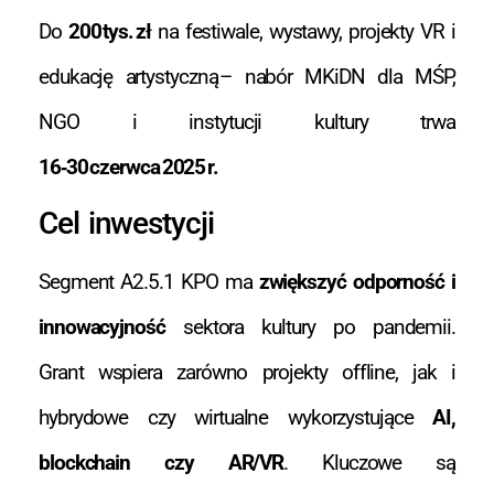
Do
200 tys. zł
na festiwale, wystawy, projekty VR i
edukację artystyczną – nabór MKiDN dla MŚP,
NGO i instytucji kultury trwa
16‑30 czerwca 2025 r.
Cel inwestycji
Segment A2.5.1 KPO ma
zwiększyć odporność i
innowacyjność
sektora kultury po pandemii.
Grant wspiera zarówno projekty offline, jak i
hybrydowe czy wirtualne wykorzystujące
AI,
blockchain czy AR/VR
. Kluczowe są