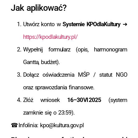
Jak aplikować?
Utwórz konto w
Systemie KPOdlaKultury
➜
https://kpodlakultury.pl/
Wypełnij formularz (opis, harmonogram
Gantta, budżet).
Dołącz oświadczenia MŚP / statut NGO
oraz sprawozdania finansowe.
Złóż wniosek
16–30 VI 2025
(system
zamknie się o 23:59).
☎ Infolinia:
kpo@kultura.gov.pl