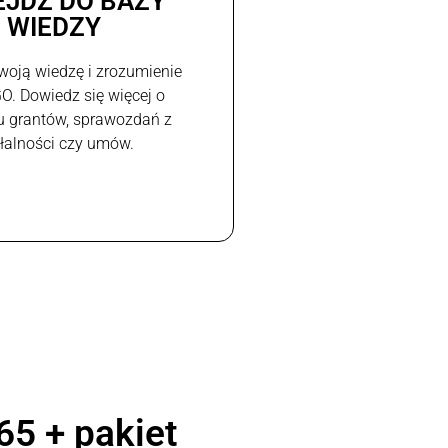
EJDŹ DO BAZY
WIEDZY
woją wiedzę i zrozumienie
GO. Dowiedz się więcej o
u grantów, sprawozdań z
ałalności czy umów.
65 + pakiet