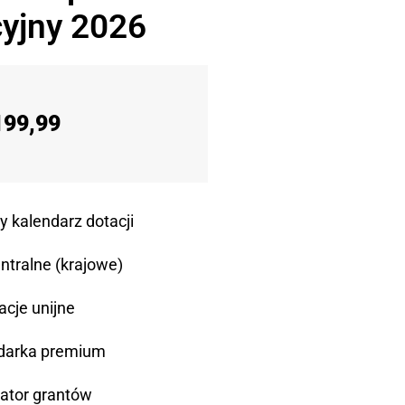
yjny 2026
199,99
y kalendarz dotacji
ntralne (krajowe)
acje unijne
darka premium
ator grantów