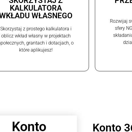
SKORZYSTAJ Z
PRZ
KALKULATORA
WKŁADU WŁASNEGO
Rozwijaj s
sfery N
Skorzystaj z prostego kalkulatora i
składani
oblicz wkład własny w projektach
dzi
społecznych, grantach i dotacjach, o
które aplikujesz!
Konto
Konto 3