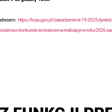
 adresem:
https://kcpu.gov.pl/zarzadzenie-nr-74-2025-dyrekt
loszenia-o-konkursie-wnioskow-na-realizacje-w-roku-2026-zad