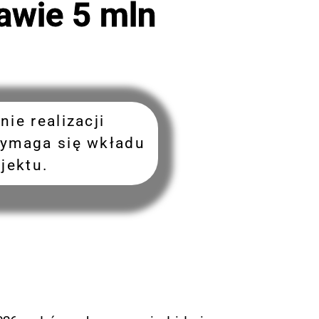
awie 5 mln
e realizacji
wymaga się wkładu
jektu.