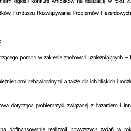
eniom ogłosił konkurs wniosków na realizację w roku 2
dków Funduszu Rozwiązywania Problemów Hazardowych p
:
dczącego pomoc w zakresie zachowań uzależniających – 
zależnieniami behawioralnymi a także dla ich bliskich i ro
wa dotycząca problematyki związanej z hazardem i inn
 na dofinansowanie realizacji powyższych zadań w 