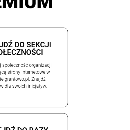
EMIUM
JDŹ DO SEKCJI
OŁECZNOŚCI
j społeczność organizacji
ącą strony internetowe w
e grantowo.pl. Znajdź
w dla swoich inicjatyw.