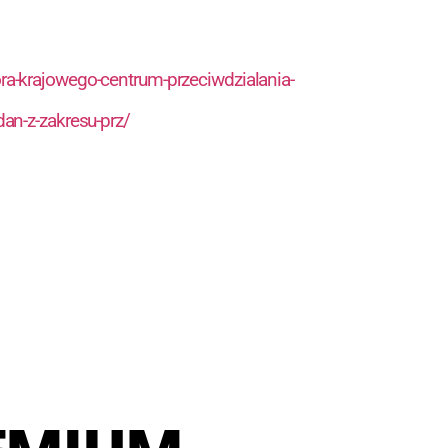
ora-krajowego-centrum-przeciwdzialania-
an-z-zakresu-prz/