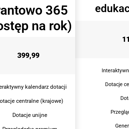
edukac
rantowo 365
ostęp na rok)
1
399,99
Interaktywn
Dotacje ce
teraktywny kalendarz dotacji
Dot
otacje centralne (krajowe)
Przeglą
Dotacje unijne
Gener