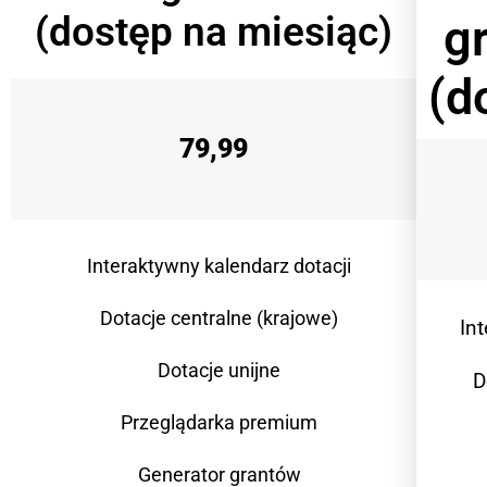
(dostęp na miesiąc)
g
(d
79,99
Interaktywny kalendarz dotacji
Dotacje centralne (krajowe)
In
Dotacje unijne
D
Przeglądarka premium
Generator grantów